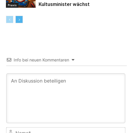
Kultusminister wächst
Praxis
Info bei neuen Kommentaren
Na