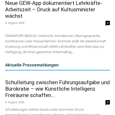
Neue GEW-App dokumentiert Lehrkräfte-
Arbeitszeit – Druck auf Kultusminister
wächst
6. August 2026
0
FRANKFURT/BERLIN. Unterricht, Korrekturen, Elterngespräche,
Konferenzen oder Klassenfahrten: Erstmals stellt die Gewerkschaft
Erziehung und Wissenschaft (GEW) Lehrkräften eine Web-App zur
Verfügung, die ihren gesamten Arbeitsalltag...
Aktuelle Pressemeldungen
Schulleitung zwischen Führungsaufgabe und
Bürokratie – wie Künstliche Intelligenz
Freiräume schaffen...
6. August 2026
0
Schulleitungen stehen heute unter enormem Druck:
Personalmangel, Verwaltungsaufgaben, Schulentwicklung und