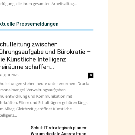
rfügung, die ihren gesamten Arbeitsalltag...
ktuelle Pressemeldungen
chulleitung zwischen
ührungsaufgabe und Bürokratie –
ie Künstliche Intelligenz
reiräume schaffen...
 August 2026
0
hulleitungen stehen heute unter enormem Druck:
rsonalmangel, Verwaltungsaufgaben,
hulentwicklung und Kommunikation mit
hrkräften, Eltern und Schulträgern gehören längst
m Alltag. Gleichzeitig eröffnet Künstliche
telligenz...
Schul-IT strategisch planen:
Warum digitale Ausstattung