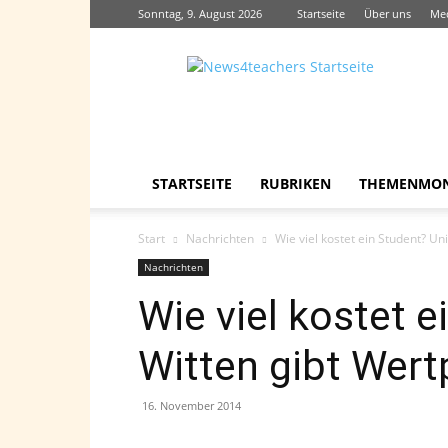
Sonntag, 9. August 2026
Startseite
Über uns
Me
News4teachers
STARTSEITE
RUBRIKEN
THEMENMO
Start
Nachrichten
Wie viel kostet ein Student? Un
Nachrichten
Wie viel kostet e
Witten gibt Wert
16. November 2014