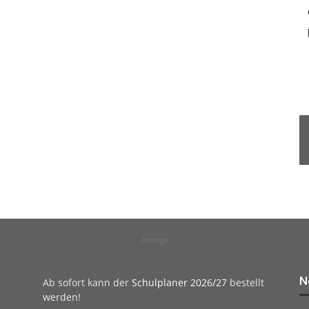
Anzeige
N
Ab sofort kann der
Schulplaner 2026/27
bestellt
werden!