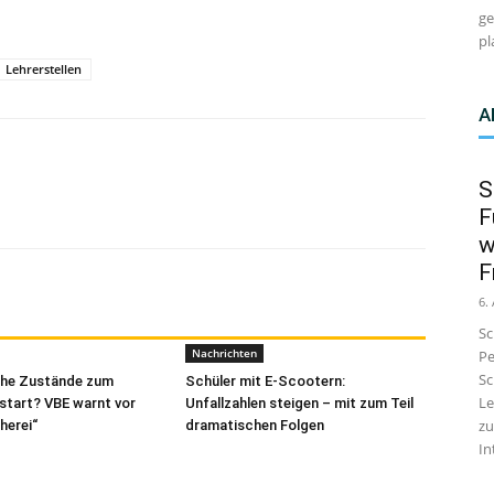
ge
pl
Lehrerstellen
A
S
F
w
F
6.
Sc
Nachrichten
Pe
Sc
che Zustände zum
Schüler mit E-Scootern:
Le
start? VBE warnt vor
Unfallzahlen steigen – mit zum Teil
zu
herei“
dramatischen Folgen
In