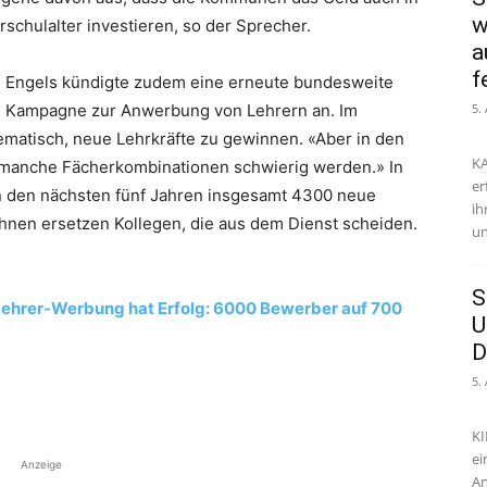
w
schulalter investieren, so der Sprecher.
a
f
Engels kündigte zudem eine erneute bundesweite
Kampagne zur Anwerbung von Lehrern an. Im
5.
ematisch, neue Lehrkräfte zu gewinnen. «Aber in den
KA
r manche Fächerkombinationen schwierig werden.» In
er
in den nächsten fünf Jahren insgesamt 4300 neue
ih
ihnen ersetzen Kollegen, die aus dem Dienst scheiden.
un
S
ehrer-Werbung hat Erfolg: 6000 Bewerber auf 700
U
D
5.
KI
ei
Anzeige
An