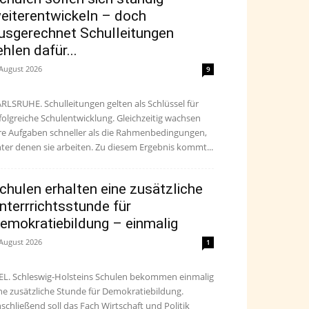
eiterentwickeln – doch
usgerechnet Schulleitungen
ehlen dafür...
 August 2026
9
RLSRUHE. Schulleitungen gelten als Schlüssel für
folgreiche Schulentwicklung. Gleichzeitig wachsen
re Aufgaben schneller als die Rahmenbedingungen,
ter denen sie arbeiten. Zu diesem Ergebnis kommt...
chulen erhalten eine zusätzliche
nterrrichtsstunde für
emokratiebildung – einmalig
 August 2026
1
EL. Schleswig-Holsteins Schulen bekommen einmalig
ne zusätzliche Stunde für Demokratiebildung.
schließend soll das Fach Wirtschaft und Politik