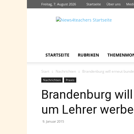
Freitag, 7. August 2026
Startseite
Über uns
Medi
News4teachers
STARTSEITE
RUBRIKEN
THEMENMO
Start
Nachrichten
Brandenburg will erneut bund
Nachrichten
Praxis
Brandenburg wil
um Lehrer werb
9. Januar 2015