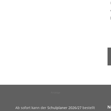
Anzeige
N
Ab sofort kann der
Schulplaner 2026/27
bestellt