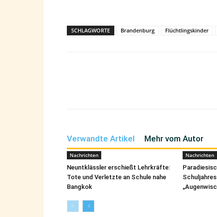
SCHLAGWORTE
Brandenburg
Flüchtlingskinder
Teilen
Verwandte Artikel
Mehr vom Autor
Nachrichten
Nachrichten
Neuntklässler erschießt Lehrkräfte:
Paradiesis
Tote und Verletzte an Schule nahe
Schuljahres
Bangkok
„Augenwisc