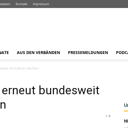
adaten
Kontakt
Impressum
NATE
AUS DEN VERBÄNDEN
PRESSEMELDUNGEN
PODC
esweit um Lehrer werben
l erneut bundesweit
en
U
0
N