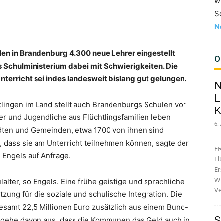
w
S
N
en in Brandenburg 4.300 neue Lehrer eingestellt
O
s Schulministerium dabei mit Schwierigkeiten. Die
Unterricht sei indes landesweit bislang gut gelungen.
N
L
lingen im Land stellt auch Brandenburgs Schulen vor
K
 und Jugendliche aus Flüchtlingsfamilien leben
6.
ädten und Gemeinden, etwa 1700 von ihnen sind
t, dass sie am Unterricht teilnehmen können, sagte der
FR
 Engels auf Anfrage.
El
Er
Wi
lter, so Engels. Eine frühe geistige und sprachliche
Ve
zung für die soziale und schulische Integration. Die
samt 22,5 Millionen Euro zusätzlich aus einem Bund-
S
gehe davon aus, dass die Kommunen das Geld auch in