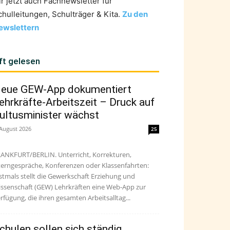
ir jetzt auch Fachnewsletter für
chulleitungen, Schulträger & Kita.
Zu den
ewslettern
ft gelesen
eue GEW-App dokumentiert
ehrkräfte-Arbeitszeit – Druck auf
ultusminister wächst
 August 2026
25
ANKFURT/BERLIN. Unterricht, Korrekturen,
terngespräche, Konferenzen oder Klassenfahrten:
stmals stellt die Gewerkschaft Erziehung und
ssenschaft (GEW) Lehrkräften eine Web-App zur
rfügung, die ihren gesamten Arbeitsalltag...
chulen sollen sich ständig