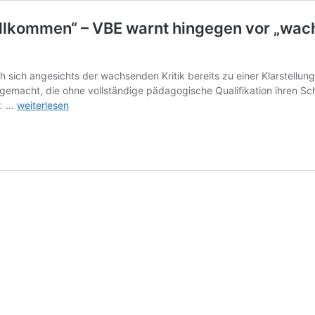
 willkommen“ – VBE warnt hingegen vor „w
ich angesichts der wachsenden Kritik bereits zu einer Klarstellung g
gemacht, die ohne vollständige pädagogische Qualifikation ihren S
Minister:
r. …
weiterlesen
„Seiteneinsteiger
als
Lehrer
willkommen“
–
VBE
warnt
hingegen
vor
„wachsender
pädagogischer
Deprofessionalisierung“