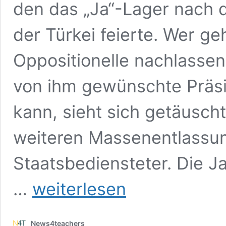
den das „Ja“-Lager nach 
der Türkei feierte. Wer ge
Oppositionelle nachlasse
von ihm gewünschte Präsi
kann, sieht sich getäuscht
weiteren Massenentlassu
Staatsbediensteter. Die J
Erdoğan
…
weiterlesen
ließ
bereits
35.000
News4teachers
Lehrkräfte