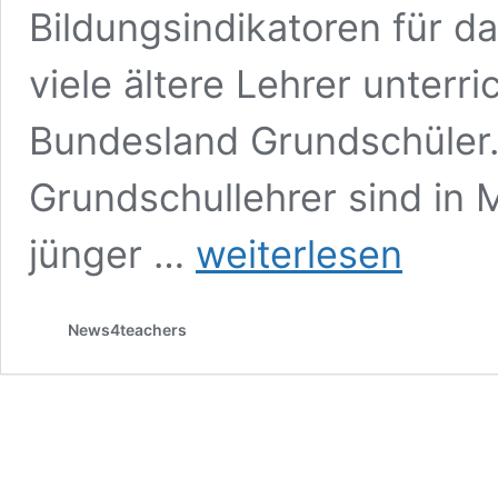
Bildungsindikatoren für d
viele ältere Lehrer unterr
Bundesland Grundschüler.
Grundschullehrer sind i
Mecklenburg-
jünger …
weiterlesen
Vorpommerns
Grundschüler
haben
News4teachers
in
Deutschland
die
ältesten
Lehrer