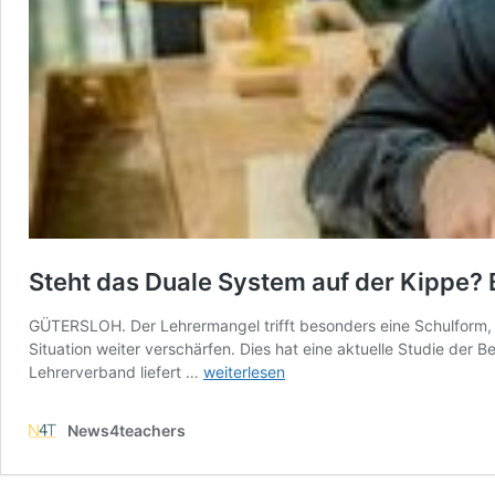
Steht das Duale System auf der Kippe?
GÜTERSLOH. Der Lehrermangel trifft besonders eine Schulform, di
Situation weiter verschärfen. Dies hat eine aktuelle Studie der
Steht
Lehrerverband liefert …
weiterlesen
das
Duale
News4teachers
System
auf
der