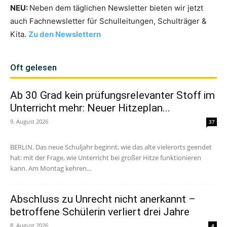
NEU:
Neben dem täglichen Newsletter bieten wir jetzt
auch Fachnewsletter für Schulleitungen, Schulträger &
Kita.
Zu den Newslettern
Oft gelesen
Ab 30 Grad kein prüfungsrelevanter Stoff im
Unterricht mehr: Neuer Hitzeplan...
9. August 2026
37
BERLIN. Das neue Schuljahr beginnt, wie das alte vielerorts geendet
hat: mit der Frage, wie Unterricht bei großer Hitze funktionieren
kann. Am Montag kehren...
Abschluss zu Unrecht nicht anerkannt –
betroffene Schülerin verliert drei Jahre
8. August 2026
4