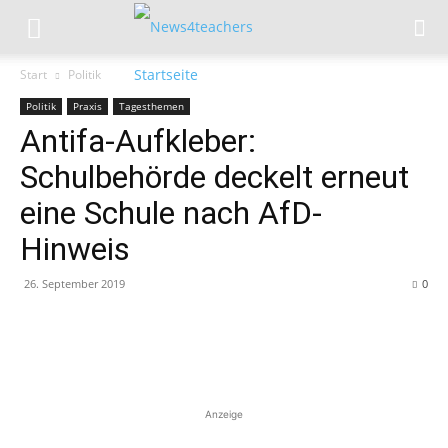
Start
Politik
Politik
Praxis
Tagesthemen
Antifa-Aufkleber:
Schulbehörde deckelt erneut
eine Schule nach AfD-
Hinweis
26. September 2019
0
Anzeige