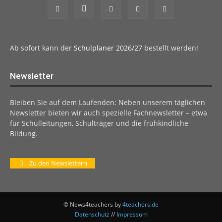
Ab sofort kann der
Schulplaner 2026/27
bestellt werden!
Newsletter
Bleiben Sie auf dem Laufenden: Neben unserem täglichen
Newsletter bieten wir auch spezielle Fachnewsletter – etwa
für Schulleitungen, Schulträger und die frühkindliche
Bildung.
Zu den Newslettern
© News4teachers by
4teachers.de
Datenschutz
//
Impressum