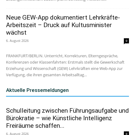
Neue GEW-App dokumentiert Lehrkräfte-
Arbeitszeit – Druck auf Kultusminister
wächst
6. August 2026
0
FRANKFURT/BERLIN. Unterricht, Korrekturen, Elterngespräche,
Konferenzen oder Klassenfahrten: Erstmals stellt die Gewerkschaft
Erziehung und Wissenschaft (GEW) Lehrkräften eine Web-App zur
Verfügung, die ihren gesamten Arbeitsalltag...
Aktuelle Pressemeldungen
Schulleitung zwischen Führungsaufgabe und
Bürokratie – wie Künstliche Intelligenz
Freiräume schaffen...
6. August 2026
0