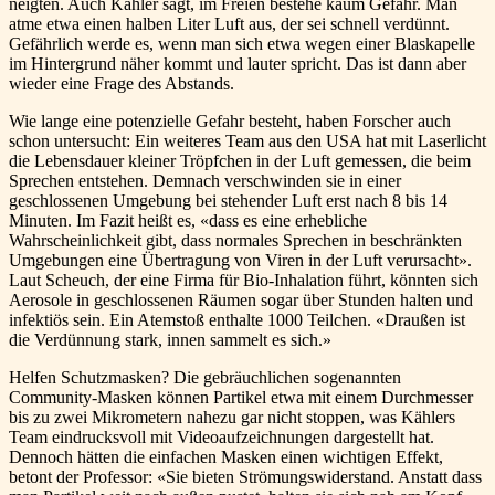
neigten. Auch Kähler sagt, im Freien bestehe kaum Gefahr. Man
atme etwa einen halben Liter Luft aus, der sei schnell verdünnt.
Gefährlich werde es, wenn man sich etwa wegen einer Blaskapelle
im Hintergrund näher kommt und lauter spricht. Das ist dann aber
wieder eine Frage des Abstands.
Wie lange eine potenzielle Gefahr besteht, haben Forscher auch
schon untersucht: Ein weiteres Team aus den USA hat mit Laserlicht
die Lebensdauer kleiner Tröpfchen in der Luft gemessen, die beim
Sprechen entstehen. Demnach verschwinden sie in einer
geschlossenen Umgebung bei stehender Luft erst nach 8 bis 14
Minuten. Im Fazit heißt es, «dass es eine erhebliche
Wahrscheinlichkeit gibt, dass normales Sprechen in beschränkten
Umgebungen eine Übertragung von Viren in der Luft verursacht».
Laut Scheuch, der eine Firma für Bio-Inhalation führt, könnten sich
Aerosole in geschlossenen Räumen sogar über Stunden halten und
infektiös sein. Ein Atemstoß enthalte 1000 Teilchen. «Draußen ist
die Verdünnung stark, innen sammelt es sich.»
Helfen Schutzmasken? Die gebräuchlichen sogenannten
Community-Masken können Partikel etwa mit einem Durchmesser
bis zu zwei Mikrometern nahezu gar nicht stoppen, was Kählers
Team eindrucksvoll mit Videoaufzeichnungen dargestellt hat.
Dennoch hätten die einfachen Masken einen wichtigen Effekt,
betont der Professor: «Sie bieten Strömungswiderstand. Anstatt dass