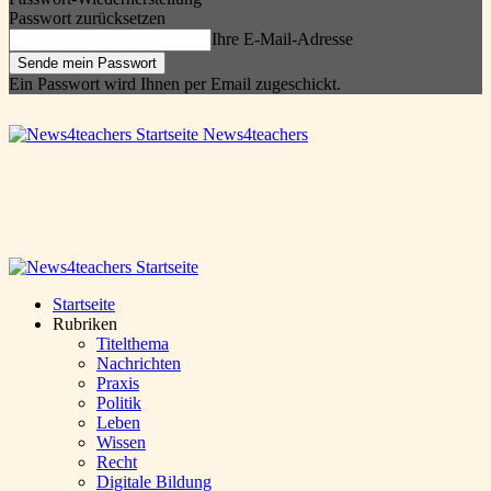
Passwort zurücksetzen
Ihre E-Mail-Adresse
Ein Passwort wird Ihnen per Email zugeschickt.
News4teachers
Startseite
Rubriken
Titelthema
Nachrichten
Praxis
Politik
Leben
Wissen
Recht
Digitale Bildung