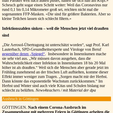
man Partikel weit nach außen pustet, halten sie sich nah am Kopf.»
Scheuch geht sogar einen Schritt weiter: Weil das Coronavirus nur
rund 0,1 bis 0,14 Mikrometer groß sei, reichten nicht mal die
sogenannten FFP-Masken. «Die sind für größere Bakterien. Aber so
kleine Teilchen lassen sich schlecht filtern.»
Infektionszahlen sinken – weil die Menschen jetzt viel draußen
sind
„Die Aerosol-Übertragung ist unterschätzt worden“, sagt Prof. Karl
Lauterbach, SPD-Gesundheitsexperte und Virologe von Beruf
gegenüber denm „Spiegel“
. Insbesondere in Innenräumen mache
sie sehr viel aus. „Wir müssen davon ausgehen, dass die
Wahrscheinlichkeit einer Infektion in Innenräumen 18 bis 20 Mal
höher ist als draußen.“ Weil sich die Menschen aber gerade jetzt im
Frühling zunehmend an der frischen Luft aufhielten, komme dieser
Effekt immer weniger zum Tragen. „Sorgen macht mir der Herbst.
Dann könnte das exponentielle Wachstum zurückkommen.“ Im
Herbst und Winter sind auch viele Kitas und Schulen bislang nur
schlecht zu belüften.
News4teachers / mit Material der dpa
Ausbruch in Göttingen
GÖTTINGEN.
Nach einem Corona-Ausbruch im
Zusammenhang mit mehreren Feiern in Göttingen arbeiten die