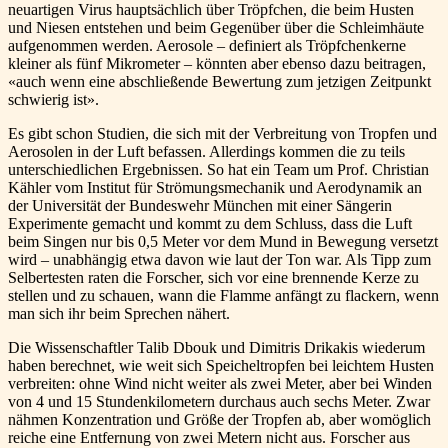
neuartigen Virus hauptsächlich über Tröpfchen, die beim Husten
und Niesen entstehen und beim Gegenüber über die Schleimhäute
aufgenommen werden. Aerosole – definiert als Tröpfchenkerne
kleiner als fünf Mikrometer – könnten aber ebenso dazu beitragen,
«auch wenn eine abschließende Bewertung zum jetzigen Zeitpunkt
schwierig ist».
Es gibt schon Studien, die sich mit der Verbreitung von Tropfen und
Aerosolen in der Luft befassen. Allerdings kommen die zu teils
unterschiedlichen Ergebnissen. So hat ein Team um Prof. Christian
Kähler vom Institut für Strömungsmechanik und Aerodynamik an
der Universität der Bundeswehr München mit einer Sängerin
Experimente gemacht und kommt zu dem Schluss, dass die Luft
beim Singen nur bis 0,5 Meter vor dem Mund in Bewegung versetzt
wird – unabhängig etwa davon wie laut der Ton war. Als Tipp zum
Selbertesten raten die Forscher, sich vor eine brennende Kerze zu
stellen und zu schauen, wann die Flamme anfängt zu flackern, wenn
man sich ihr beim Sprechen nähert.
Die Wissenschaftler Talib Dbouk und Dimitris Drikakis wiederum
haben berechnet, wie weit sich Speicheltropfen bei leichtem Husten
verbreiten: ohne Wind nicht weiter als zwei Meter, aber bei Winden
von 4 und 15 Stundenkilometern durchaus auch sechs Meter. Zwar
nähmen Konzentration und Größe der Tropfen ab, aber womöglich
reiche eine Entfernung von zwei Metern nicht aus. Forscher aus