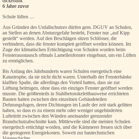
dickebank
6 Jahre zuvor
Schule lüften …
Aus Gründen des Unfallschutzes dürfen gem. DGUV an Schulen,
an Stellen an denen Absturzgefahr besteht, Fenster nur „auf Kipp
gestellt“ werden. Auf den Beschlägen sitzen Schlösser, die
verhindern, dass die fenster komplett geöffnet werden können. Im
Zuge der klimatischen Ertüchtigung von Schulen wurden beim
Fensterausstausch oftmals Lamellenfenster eingebaut, um ein Lüften
zu ermöglichen.
Bis Anfang des Jahrhunderts waren Schulen energetisch eine
Katastrophe, da sie nicht dicht waren. Unterhalb der Fensterbänke
klafften Spalte, die allerdings den Vorteil hatten, dass sie zur
Lüftung beitrugen, ohne dass ein einziges Fenster geöffnet werden
musste. Die größtenteils in Stahlbetonskelettbauweise errichteten
Bauten hatten zwischen den einzelnen Gebäudeteilen
Dehnungsfugen, deren Dichtungen im Laufe der zeit stark gelitten
haben, so dass es zu einem mehr oder weniger ungehinderten
Lufteitritt zwischen den Wänden aneinander grenzender
Brandschutzabschnitte kam. Mittleweile sind die meisten Schulen
energetisch ertüchtigt worden, und die Kämmerer freuen sich über
die geringeren Energiekosten. Soweit zur bautechnischen
Vorgeschichte.