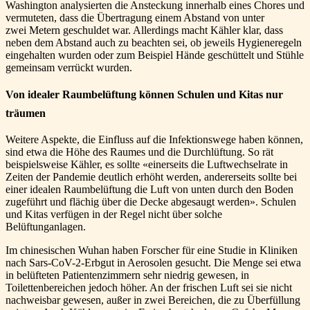
Washington analysierten die Ansteckung innerhalb eines Chores und
vermuteten, dass die Übertragung einem Abstand von unter
zwei Metern geschuldet war. Allerdings macht Kähler klar, dass
neben dem Abstand auch zu beachten sei, ob jeweils Hygieneregeln
eingehalten wurden oder zum Beispiel Hände geschüttelt und Stühle
gemeinsam verrückt wurden.
Von idealer Raumbelüftung können Schulen und Kitas nur
träumen
Weitere Aspekte, die Einfluss auf die Infektionswege haben können,
sind etwa die Höhe des Raumes und die Durchlüftung. So rät
beispielsweise Kähler, es sollte «einerseits die Luftwechselrate in
Zeiten der Pandemie deutlich erhöht werden, andererseits sollte bei
einer idealen Raumbelüftung die Luft von unten durch den Boden
zugeführt und flächig über die Decke abgesaugt werden». Schulen
und Kitas verfügen in der Regel nicht über solche
Belüftunganlagen.
Im chinesischen Wuhan haben Forscher für eine Studie in Kliniken
nach Sars-CoV-2-Erbgut in Aerosolen gesucht. Die Menge sei etwa
in belüfteten Patientenzimmern sehr niedrig gewesen, in
Toilettenbereichen jedoch höher. An der frischen Luft sei sie nicht
nachweisbar gewesen, außer in zwei Bereichen, die zu Überfüllung