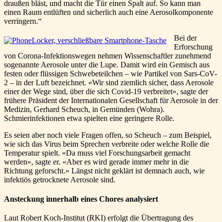
draußen bläst, und macht die Tür einen Spalt auf. So kann man
einen Raum entlüften und sicherlich auch eine Aerosolkomponente
verringern.“
Bei der
Erforschung
von Corona-Infektionswegen nehmen Wissenschaftler zunehmend
sogenannte Aerosole unter die Lupe. Damit wird ein Gemisch aus
festen oder flüssigen Schwebeteilchen – wie Partikel von Sars-CoV-
2 – in der Luft bezeichnet. «Wir sind ziemlich sicher, dass Aerosole
einer der Wege sind, über die sich Covid-19 verbreitet», sagte der
frühere Präsident der Internationalen Gesellschaft für Aerosole in der
Medizin, Gerhard Scheuch, in Gemünden (Wohra).
Schmierinfektionen etwa spielten eine geringere Rolle.
Es seien aber noch viele Fragen offen, so Scheuch – zum Beispiel,
wie sich das Virus beim Sprechen verbreite oder welche Rolle die
Temperatur spielt. «Da muss viel Forschungsarbeit gemacht
werden», sagte er. «Aber es wird gerade immer mehr in die
Richtung geforscht.» Längst nicht geklärt ist demnach auch, wie
infektiös getrocknete Aerosole sind.
Ansteckung innerhalb eines Chores analysiert
Laut Robert Koch-Institut (RKI) erfolgt die Übertragung des