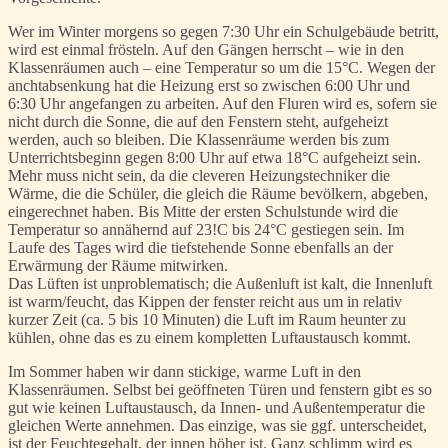
Wer im Winter morgens so gegen 7:30 Uhr ein Schulgebäude betritt,
wird est einmal frösteln. Auf den Gängen herrscht – wie in den
Klassenräumen auch – eine Temperatur so um die 15°C. Wegen der
anchtabsenkung hat die Heizung erst so zwischen 6:00 Uhr und
6:30 Uhr angefangen zu arbeiten. Auf den Fluren wird es, sofern sie
nicht durch die Sonne, die auf den Fenstern steht, aufgeheizt
werden, auch so bleiben. Die Klassenräume werden bis zum
Unterrichtsbeginn gegen 8:00 Uhr auf etwa 18°C aufgeheizt sein.
Mehr muss nicht sein, da die cleveren Heizungstechniker die
Wärme, die die Schüler, die gleich die Räume bevölkern, abgeben,
eingerechnet haben. Bis Mitte der ersten Schulstunde wird die
Temperatur so annähernd auf 23!C bis 24°C gestiegen sein. Im
Laufe des Tages wird die tiefstehende Sonne ebenfalls an der
Erwärmung der Räume mitwirken.
Das Lüften ist unproblematisch; die Außenluft ist kalt, die Innenluft
ist warm/feucht, das Kippen der fenster reicht aus um in relativ
kurzer Zeit (ca. 5 bis 10 Minuten) die Luft im Raum heunter zu
kühlen, ohne das es zu einem kompletten Luftaustausch kommt.
Im Sommer haben wir dann stickige, warme Luft in den
Klassenräumen. Selbst bei geöffneten Türen und fenstern gibt es so
gut wie keinen Luftaustausch, da Innen- und Außentemperatur die
gleichen Werte annehmen. Das einzige, was sie ggf. unterscheidet,
ist der Feuchtegehalt, der innen höher ist. Ganz schlimm wird es