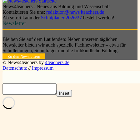
News4teachers - Neues aus Bildung und Wissenschaft
Kontaktieren Sie uns:
redaktion@news4teachers.de
Ab sofort kann der
Schulplaner 2026/27
bestellt werden!
Newsletter
Bleiben Sie auf dem Laufenden: Neben unserem täglichen
Newsletter bieten wir auch spezielle Fachnewsletter – etwa für
Schulleitungen, Schulträger und die frühkindliche Bildung.
Zu den Newslettern
© News4teachers by
4teachers.de
Datenschutz
//
Impressum
Insert