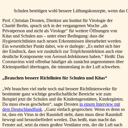
Schulen benötigen wohl bessere Lüftungskonzepte, wenn das Cor
Prof. Christian Drosten, Direktor am Institut für Virologie der
Charité Berlin, sprach sich in der vergangenen Woche „als
Privatperson und nicht als Virologe“ für weitere Öffnungen von
Kitas und Schulen aus – unter einer Bedingung: dass die
Hygienerichtlinien nach neuen Erkenntnissen überarbeitet werden.
Ein wesentlicher Punkt dabei, wie er darlegte: „Es mehrt sich hier
der Eindruck, dass wir zusätzlich zur Tröpfcheninfektion auch eine
deutliche Komponente von Aerosol-Infektionen haben.“ Heißt: Das
Coronavirus wird offenbar häufiger als zunächst angenommen über
Kleinstpartikel übertragen, die minutenlang in der Luft schweben.
„Brauchen bessere Richtlinien für Schulen und Kitas“
„Wir brauchen viel mehr noch mal bessere Richtlinienwerke für
bestimmte ganz wichtige gesellschaftliche Bereiche wie zum
Beispiel jetzt die Schulen und die Kindertagesstätten, Kindergärten.
Da muss etwas geschehen“, sagte Drosten
in einem Interview mit
dem Deutschlandfunk
. „Ganz einfach gesprochen: Wenn es denn so
ist, dass ein Virus in der Raumluft steht, dann muss diese Raumluft
bewegt und herausbefördert werden. Das heißt, man macht das
Fenster auf, setzt da einen großen Ventilator rein, der die Luft nach