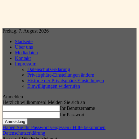
Freitag, 7. August 2026
Startseite
Über uns
Mediadaten
Kontakt
Impressum
Datenschutzerklärung
Privatsphäre-Einstellungen ändern
Historie der Privatsphäre-Einstellungen
Einwilligungen widerrufen
Anmelden
Herzlich willkommen! Melden Sie sich an
Ihr Benutzername
Ihr Passwort
Haben Sie Ihr Passwort vergessen? Hilfe bekommen
Datenschutzerklärung
Passwort-Wiederherstellung