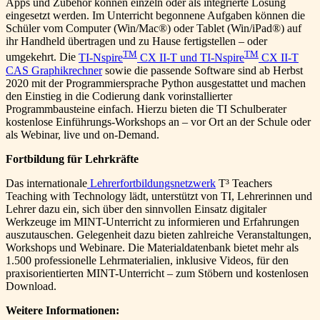
Apps und Zubehör können einzeln oder als integrierte Lösung
eingesetzt werden. Im Unterricht begonnene Aufgaben können die
Schüler vom Computer (Win/Mac®) oder Tablet (Win/iPad®) auf
ihr Handheld übertragen und zu Hause fertigstellen – oder
TM
TM
umgekehrt. Die
TI-Nspire
CX II-T und TI-Nspire
CX II-T
CAS Graphikrechner
sowie die passende Software sind ab Herbst
2020 mit der Programmiersprache Python ausgestattet und machen
den Einstieg in die Codierung dank vorinstallierter
Programmbausteine einfach. Hierzu bieten die TI Schulberater
kostenlose Einführungs-Workshops an – vor Ort an der Schule oder
als Webinar, live und on-Demand.
Fortbildung für Lehrkräfte
Das internationale
Lehrerfortbildungsnetzwerk
T³ Teachers
Teaching with Technology lädt, unterstützt von TI, Lehrerinnen und
Lehrer dazu ein, sich über den sinnvollen Einsatz digitaler
Werkzeuge im MINT-Unterricht zu informieren und Erfahrungen
auszutauschen. Gelegenheit dazu bieten zahlreiche Veranstaltungen,
Workshops und Webinare. Die Materialdatenbank bietet mehr als
1.500 professionelle Lehrmaterialien, inklusive Videos, für den
praxisorientierten MINT-Unterricht – zum Stöbern und kostenlosen
Download.
Weitere Informationen: