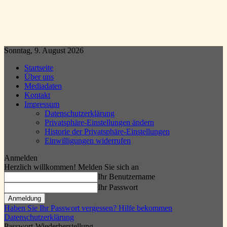
Sonntag, 9. August 2026
Startseite
Über uns
Mediadaten
Kontakt
Impressum
Datenschutzerklärung
Privatsphäre-Einstellungen ändern
Historie der Privatsphäre-Einstellungen
Einwilligungen widerrufen
Anmelden
Herzlich willkommen! Melden Sie sich an
Ihr Benutzername
Ihr Passwort
Haben Sie Ihr Passwort vergessen? Hilfe bekommen
Datenschutzerklärung
Passwort-Wiederherstellung