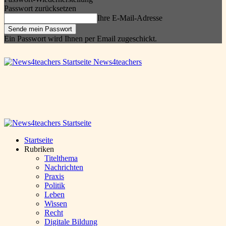
Passwort zurücksetzen
Ihre E-Mail-Adresse
Ein Passwort wird Ihnen per Email zugeschickt.
News4teachers
Startseite
Rubriken
Titelthema
Nachrichten
Praxis
Politik
Leben
Wissen
Recht
Digitale Bildung