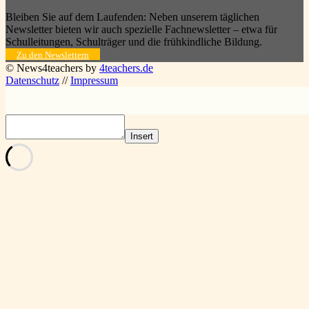
Bleiben Sie auf dem Laufenden: Neben unserem täglichen
Newsletter bieten wir auch spezielle Fachnewsletter – etwa für
Schulleitungen, Schulträger und die frühkindliche Bildung.
Zu den Newslettern
© News4teachers by
4teachers.de
Datenschutz
//
Impressum
Insert