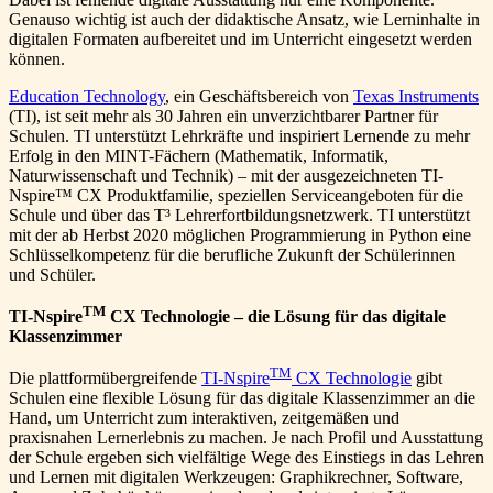
Genauso wichtig ist auch der didaktische Ansatz, wie Lerninhalte in
digitalen Formaten aufbereitet und im Unterricht eingesetzt werden
können.
Education Technology
, ein Geschäftsbereich von
Texas Instruments
(TI), ist seit mehr als 30 Jahren ein unverzichtbarer Partner für
Schulen. TI unterstützt Lehrkräfte und inspiriert Lernende zu mehr
Erfolg in den MINT-Fächern (Mathematik, Informatik,
Naturwissenschaft und Technik) – mit der ausgezeichneten TI-
Nspire™ CX Produktfamilie, speziellen Serviceangeboten für die
Schule und über das T³ Lehrerfortbildungsnetzwerk. TI unterstützt
mit der ab Herbst 2020 möglichen Programmierung in Python eine
Schlüsselkompetenz für die berufliche Zukunft der Schülerinnen
und Schüler.
TM
TI-Nspire
CX Technologie – die Lösung für das digitale
Klassenzimmer
TM
Die plattformübergreifende
TI-Nspire
CX Technologie
gibt
Schulen eine flexible Lösung für das digitale Klassenzimmer an die
Hand, um Unterricht zum interaktiven, zeitgemäßen und
praxisnahen Lernerlebnis zu machen. Je nach Profil und Ausstattung
der Schule ergeben sich vielfältige Wege des Einstiegs in das Lehren
und Lernen mit digitalen Werkzeugen: Graphikrechner, Software,