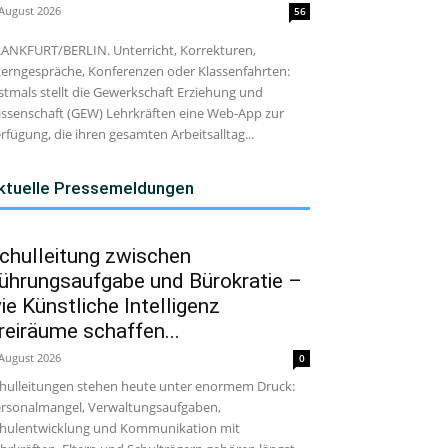
 August 2026
56
ANKFURT/BERLIN. Unterricht, Korrekturen,
terngespräche, Konferenzen oder Klassenfahrten:
stmals stellt die Gewerkschaft Erziehung und
ssenschaft (GEW) Lehrkräften eine Web-App zur
rfügung, die ihren gesamten Arbeitsalltag...
ktuelle Pressemeldungen
chulleitung zwischen
ührungsaufgabe und Bürokratie –
ie Künstliche Intelligenz
reiräume schaffen...
 August 2026
0
hulleitungen stehen heute unter enormem Druck:
rsonalmangel, Verwaltungsaufgaben,
hulentwicklung und Kommunikation mit