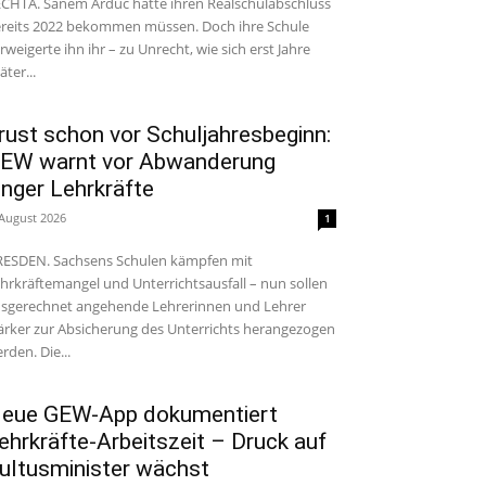
CHTA. Sanem Arduc hätte ihren Realschulabschluss
reits 2022 bekommen müssen. Doch ihre Schule
rweigerte ihn ihr – zu Unrecht, wie sich erst Jahre
äter...
rust schon vor Schuljahresbeginn:
EW warnt vor Abwanderung
unger Lehrkräfte
 August 2026
1
ESDEN. Sachsens Schulen kämpfen mit
hrkräftemangel und Unterrichtsausfall – nun sollen
sgerechnet angehende Lehrerinnen und Lehrer
ärker zur Absicherung des Unterrichts herangezogen
rden. Die...
eue GEW-App dokumentiert
ehrkräfte-Arbeitszeit – Druck auf
ultusminister wächst