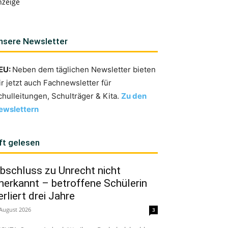
nzeige
nsere Newsletter
EU:
Neben dem täglichen Newsletter bieten
ir jetzt auch Fachnewsletter für
chulleitungen, Schulträger & Kita.
Zu den
ewslettern
ft gelesen
bschluss zu Unrecht nicht
nerkannt – betroffene Schülerin
erliert drei Jahre
 August 2026
3