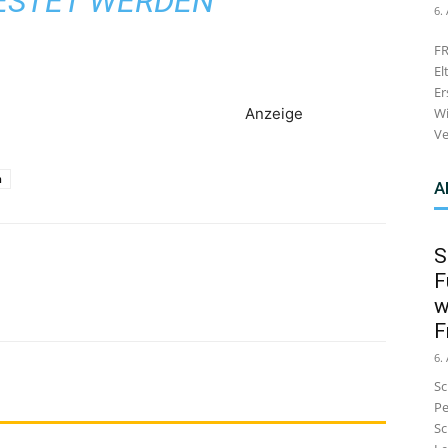
ESTET WERDEN
6.
FR
El
Er
Anzeige
Wi
Ve
n
A
S
F
w
F
6.
Sc
Pe
Sc