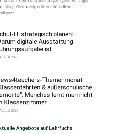
hrkräften, Eltern und Schulträgern gehören längst
m Alltag. Gleichzeitig eröffnet Künstliche
telligenz...
chul-IT strategisch planen:
arum digitale Ausstattung
ührungsaufgabe ist
 August 2026
ews4teachers-Themenmonat
Klassenfahrten & außerschulische
ernorte“: Manches lernt man nicht
m Klassenzimmer
 August 2026
ktuelle Angebote auf Lehrfuchs