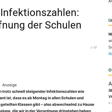
A
 Infektionszahlen:
U
fnung der Schulen
N
w
S
17
N
O
A
Anzeige
a
 trotz schnell steigender Infektionszahlen wie
v
nt ist, dass es ab Montag in allen Schulen und
8.
geteilten Klassen gibt – also abwechselnd zu Hause
elung, die wir in der Verordnung drinstehen haben.