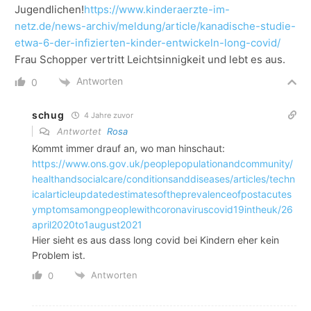
Jugendlichen!
https://www.kinderaerzte-im-
netz.de/news-archiv/meldung/article/kanadische-studie-
etwa-6-der-infizierten-kinder-entwickeln-long-covid/
Frau Schopper vertritt Leichtsinnigkeit und lebt es aus.
Antworten
0
schug
4 Jahre zuvor
Antwortet
Rosa
Kommt immer drauf an, wo man hinschaut:
https://www.ons.gov.uk/peoplepopulationandcommunity/
healthandsocialcare/conditionsanddiseases/articles/techn
icalarticleupdatedestimatesoftheprevalenceofpostacutes
ymptomsamongpeoplewithcoronaviruscovid19intheuk/26
april2020to1august2021
Hier sieht es aus dass long covid bei Kindern eher kein
Problem ist.
Antworten
0