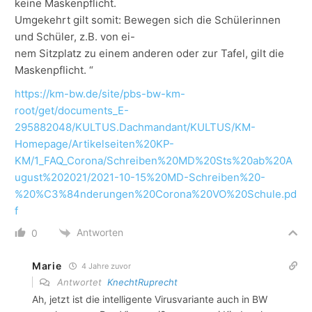
keine Maskenpflicht.
Umgekehrt gilt somit: Bewegen sich die Schülerinnen
und Schüler, z.B. von ei-
nem Sitzplatz zu einem anderen oder zur Tafel, gilt die
Maskenpflicht. “
https://km-bw.de/site/pbs-bw-km-
root/get/documents_E-
295882048/KULTUS.Dachmandant/KULTUS/KM-
Homepage/Artikelseiten%20KP-
KM/1_FAQ_Corona/Schreiben%20MD%20Sts%20ab%20A
ugust%202021/2021-10-15%20MD-Schreiben%20-
%20%C3%84nderungen%20Corona%20VO%20Schule.pd
f
Antworten
0
Marie
4 Jahre zuvor
Antwortet
KnechtRuprecht
Ah, jetzt ist die intelligente Virusvariante auch in BW