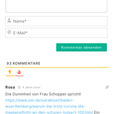
Na
E-
Mail
93
KOMMENTARE
Rosa
4 Jahre zuvor
Die Dummheit von Frau Schopper spricht!
https://www.swr.de/swraktuell/baden-
wuerttemberg/warum-bw-trotz-corona-die-
maskenpflicht-an-den-schulen-lockert-100.html
Ein