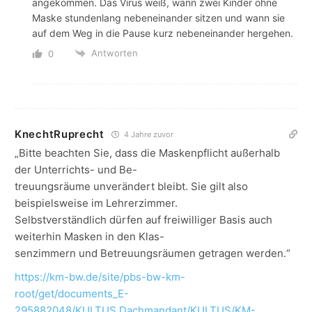
angekommen. Das Virus weiß, wann zwei Kinder ohne
Maske stundenlang nebeneinander sitzen und wann sie
auf dem Weg in die Pause kurz nebeneinander hergehen.
Antworten
0
KnechtRuprecht
4 Jahre zuvor
„Bitte beachten Sie, dass die Maskenpflicht außerhalb
der Unterrichts- und Be-
treuungsräume unverändert bleibt. Sie gilt also
beispielsweise im Lehrerzimmer.
Selbstverständlich dürfen auf freiwilliger Basis auch
weiterhin Masken in den Klas-
senzimmern und Betreuungsräumen getragen werden.“
https://km-bw.de/site/pbs-bw-km-
root/get/documents_E-
295882048/KULTUS.Dachmandant/KULTUS/KM-