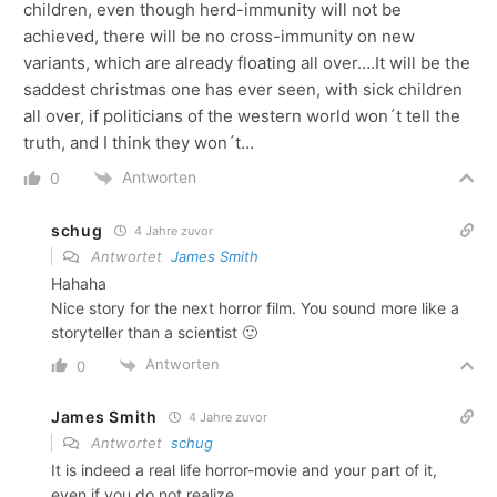
children, even though herd-immunity will not be
achieved, there will be no cross-immunity on new
variants, which are already floating all over….It will be the
saddest christmas one has ever seen, with sick children
all over, if politicians of the western world won´t tell the
truth, and I think they won´t…
Antworten
0
schug
4 Jahre zuvor
Antwortet
James Smith
Hahaha
Nice story for the next horror film. You sound more like a
storyteller than a scientist 🙂
Antworten
0
James Smith
4 Jahre zuvor
Antwortet
schug
It is indeed a real life horror-movie and your part of it,
even if you do not realize…