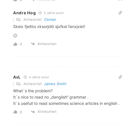
Andre Hog
4 Jahre zuvor
Antwortet
Osman
Skeix fjeitbs xksorjdlö sjxfkei fanxjxie!!
🙂
Antworten
0
AvL
4 Jahre zuvor
Antwortet
James Smith
What`s the problem?
It`s nice to read no „denglish“ grammar .
It`s usefull to read sometimes science articles in english .
Antworten
0