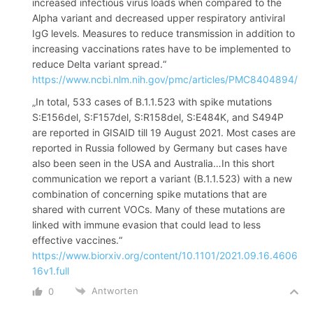
increased infectious virus loads when compared to the
Alpha variant and decreased upper respiratory antiviral
IgG levels. Measures to reduce transmission in addition to
increasing vaccinations rates have to be implemented to
reduce Delta variant spread.“
https://www.ncbi.nlm.nih.gov/pmc/articles/PMC8404894/
„In total, 533 cases of B.1.1.523 with spike mutations
S:E156del, S:F157del, S:R158del, S:E484K, and S494P
are reported in GISAID till 19 August 2021. Most cases are
reported in Russia followed by Germany but cases have
also been seen in the USA and Australia…In this short
communication we report a variant (B.1.1.523) with a new
combination of concerning spike mutations that are
shared with current VOCs. Many of these mutations are
linked with immune evasion that could lead to less
effective vaccines.“
https://www.biorxiv.org/content/10.1101/2021.09.16.4606
16v1.full
Antworten
0