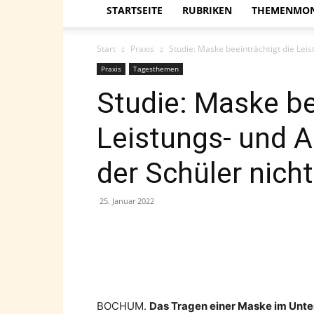
STARTSEITE
RUBRIKEN
THEMENMO
Start
Praxis
Studie: Maske beeinträchtigt die Lei
Praxis
Tagesthemen
Studie: Maske be
Leistungs- und 
der Schüler nicht
25. Januar 2022
Teilen
BOCHUM.
Das Tragen einer Maske im Unter