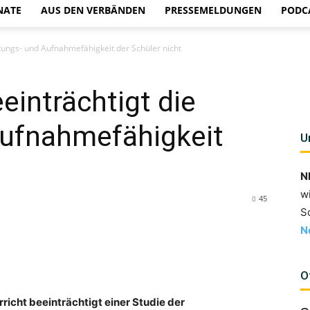
NATE
AUS DEN VERBÄNDEN
PRESSEMELDUNGEN
PODC
stungs- und Aufnahmefähigkeit der Schüler nicht
einträchtigt die
Aufnahmefähigkeit
U
N
w
45
S
N
O
richt beeinträchtigt einer Studie der