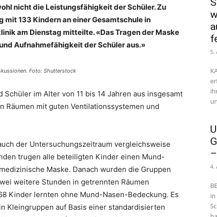
S
hl nicht die Leistungsfähigkeit der Schüler. Zu
w
 mit 133 Kindern an einer Gesamtschule in
a
klinik am Dienstag mitteilte. «Das Tragen der Maske
f
- und Aufnahmefähigkeit der Schüler aus.»
5.
KA
skussionen. Foto: Shutterstock
er
ih
Schüler im Alter von 11 bis 14 Jahren aus insgesamt
un
 in Räumen mit guten Ventilationssystemen und
U
G
auch der Untersuchungszeitraum vergleichsweise
–
unden trugen alle beteiligten Kinder einen Mund-
4.
 medizinische Maske. Danach wurden die Gruppen
zwei weitere Stunden in getrennten Räumen
BE
, 68 Kinder lernten ohne Mund-Nasen-Bedeckung. Es
in
Sc
in Kleingruppen auf Basis einer standardisierten
ha