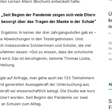
iten Lernen Altern (Bochum) entwickelt hatte.
Ü
„Seit Beginn der Pandemie zeigen sich viele Eltern
k
besorgt über das Tragen der Maske in der Schule“
n
Ergebnis: In keiner der drei Jahrgangsstufen gab es –
4.
nte Abweichungen in den Testergebnissen. Und:
BE
ch insbesondere Schülerinnen und Schüler, die viel
Be
aufatmen lassen: «Gut zu wissen, dass die schulische
in
t wird. Das ist beruhigend», betonte Thomas Lücke,
au
tteilung.
sagte auf Anfrage, man gehe auch bei 133 Teilnehmern
A
und generellen Aussagekraft der Untersuchung aus.
kraft sei wissenschaftlich belegt. Die Studie war kurz
liziert worden. Seit Beginn der Pandemie vor zwei
S
an Schulen zum Alltag.
F