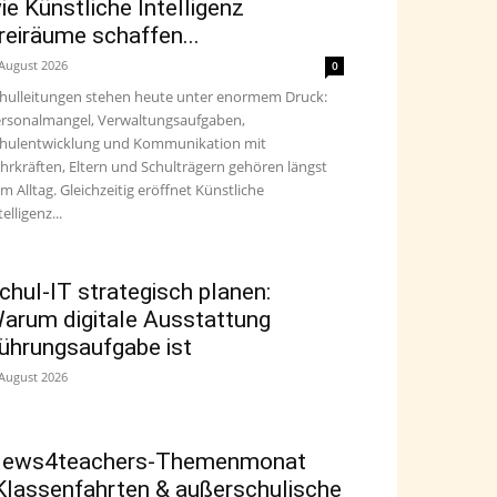
ie Künstliche Intelligenz
reiräume schaffen...
 August 2026
0
hulleitungen stehen heute unter enormem Druck:
rsonalmangel, Verwaltungsaufgaben,
hulentwicklung und Kommunikation mit
hrkräften, Eltern und Schulträgern gehören längst
m Alltag. Gleichzeitig eröffnet Künstliche
telligenz...
chul-IT strategisch planen:
arum digitale Ausstattung
ührungsaufgabe ist
 August 2026
ews4teachers-Themenmonat
Klassenfahrten & außerschulische