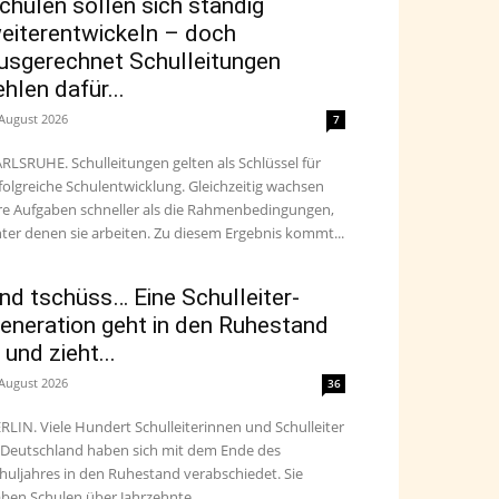
chulen sollen sich ständig
eiterentwickeln – doch
usgerechnet Schulleitungen
ehlen dafür...
 August 2026
7
RLSRUHE. Schulleitungen gelten als Schlüssel für
folgreiche Schulentwicklung. Gleichzeitig wachsen
re Aufgaben schneller als die Rahmenbedingungen,
ter denen sie arbeiten. Zu diesem Ergebnis kommt...
nd tschüss… Eine Schulleiter-
eneration geht in den Ruhestand
 und zieht...
 August 2026
36
RLIN. Viele Hundert Schulleiterinnen und Schulleiter
 Deutschland haben sich mit dem Ende des
huljahres in den Ruhestand verabschiedet. Sie
ben Schulen über Jahrzehnte...