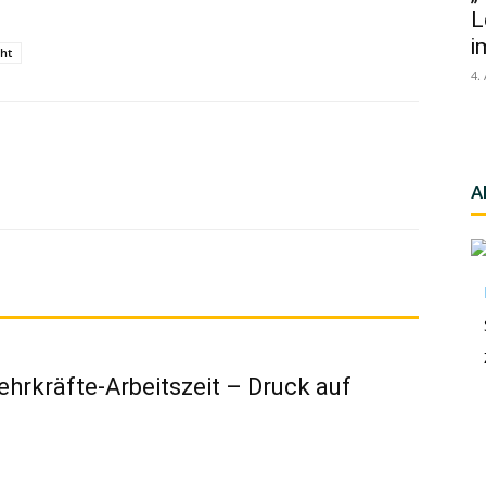
L
i
cht
4.
A
rkräfte-Arbeitszeit – Druck auf