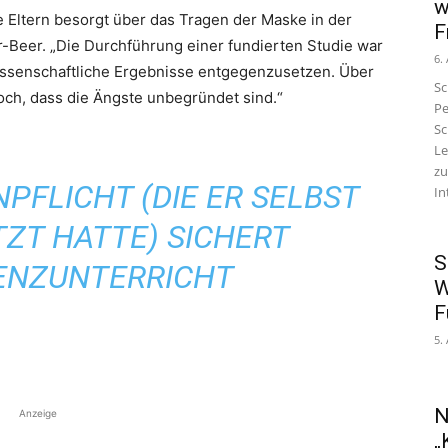
w
e Eltern besorgt über das Tragen der Maske in der
F
er-Beer. „Die Durchführung einer fundierten Studie war
6.
wissenschaftliche Ergebnisse entgegenzusetzen. Über
Sc
doch, dass die Ängste unbegründet sind.“
Pe
Sc
Le
zu
PFLICHT (DIE ER SELBST
In
ZT HATTE) SICHERT
S
ENZUNTERRICHT
W
F
5.
N
Anzeige
„