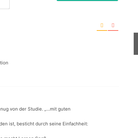
E-
Mail*
tion
enug von der Studie. „…mit guten
en ist, besticht durch seine Einfachheit: