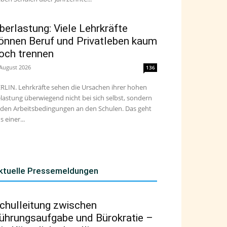
berlastung: Viele Lehrkräfte
önnen Beruf und Privatleben kaum
och trennen
 August 2026
136
RLIN. Lehrkräfte sehen die Ursachen ihrer hohen
lastung überwiegend nicht bei sich selbst, sondern
 den Arbeitsbedingungen an den Schulen. Das geht
s einer...
ktuelle Pressemeldungen
chulleitung zwischen
ührungsaufgabe und Bürokratie –