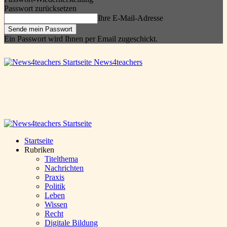
Passwort zurücksetzen
Ihre E-Mail-Adresse
Ein Passwort wird Ihnen per Email zugeschickt.
News4teachers
Startseite
Rubriken
Titelthema
Nachrichten
Praxis
Politik
Leben
Wissen
Recht
Digitale Bildung