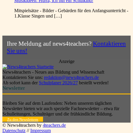
Musikideen: Hurra, ich bin ein Schulkind!
Mitspielsätze - Bilder - Gebärden für den Anfangsunterricht -
1.Klasse Singen und […]
Ihre Meldung auf news4teachers?
Kontaktieren
Sie uns!
Anzeige
News4teachers - Neues aus Bildung und Wissenschaft
Kontaktieren Sie uns:
redaktion@news4teachers.de
Ab sofort kann der
Schulplaner 2026/27
bestellt werden!
Newsletter
Bleiben Sie auf dem Laufenden: Neben unserem täglichen
Newsletter bieten wir auch spezielle Fachnewsletter – etwa für
Schulleitungen, Schulträger und die frühkindliche Bildung.
Zu den Newslettern
© News4teachers by
4teachers.de
Datenschutz
//
Impressum