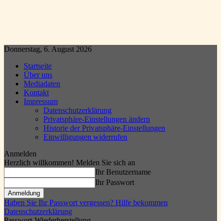
Donnerstag, 6. August 2026
Startseite
Über uns
Mediadaten
Kontakt
Impressum
Datenschutzerklärung
Privatsphäre-Einstellungen ändern
Historie der Privatsphäre-Einstellungen
Einwilligungen widerrufen
Anmelden
Herzlich willkommen! Melden Sie sich an
Ihr Benutzername
Ihr Passwort
Haben Sie Ihr Passwort vergessen? Hilfe bekommen
Datenschutzerklärung
Passwort-Wiederherstellung