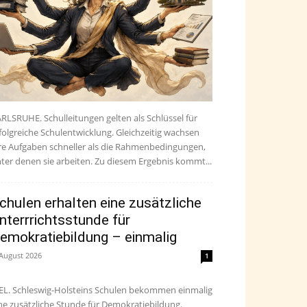
RLSRUHE. Schulleitungen gelten als Schlüssel für
folgreiche Schulentwicklung. Gleichzeitig wachsen
re Aufgaben schneller als die Rahmenbedingungen,
ter denen sie arbeiten. Zu diesem Ergebnis kommt...
chulen erhalten eine zusätzliche
nterrrichtsstunde für
emokratiebildung – einmalig
 August 2026
1
EL. Schleswig-Holsteins Schulen bekommen einmalig
ne zusätzliche Stunde für Demokratiebildung.