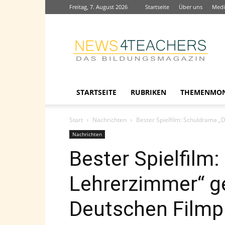
Freitag, 7. August 2026
Startseite
Über uns
Medi
News4teachers
STARTSEITE
RUBRIKEN
THEMENMO
Start
Nachrichten
Bester Spielfilm: Schuldrama „
Nachrichten
Bester Spielfilm
Lehrerzimmer“ g
Deutschen Filmp