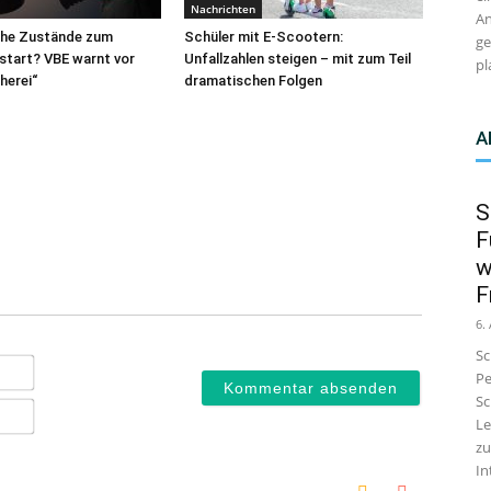
Nachrichten
An
che Zustände zum
Schüler mit E-Scootern:
ge
start? VBE warnt vor
Unfallzahlen steigen – mit zum Teil
pl
herei“
dramatischen Folgen
A
S
F
w
F
6.
Sc
Name*
Pe
Sc
E-
Le
Mail*
zu
In