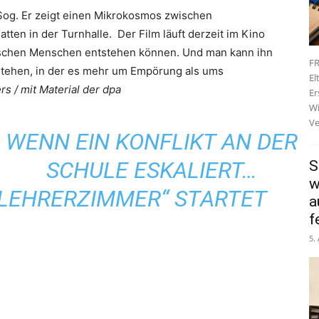
 Sog. Er zeigt einen Mikrokosmos zwischen
ten in der Turnhalle. Der Film läuft derzeit im Kino
ischen Menschen entstehen können. Und man kann ihn
FR
stehen, in der es mehr um Empörung als ums
El
 / mit Material der dpa
Er
Wi
Ve
WENN EIN KONFLIKT AN DER
SCHULE ESKALIERT…
S
w
 LEHRERZIMMER“ STARTET
a
f
5.