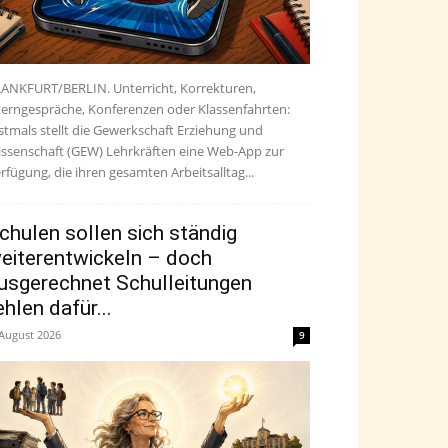
ANKFURT/BERLIN. Unterricht, Korrekturen,
terngespräche, Konferenzen oder Klassenfahrten:
stmals stellt die Gewerkschaft Erziehung und
ssenschaft (GEW) Lehrkräften eine Web-App zur
rfügung, die ihren gesamten Arbeitsalltag...
chulen sollen sich ständig
eiterentwickeln – doch
usgerechnet Schulleitungen
ehlen dafür...
 August 2026
9