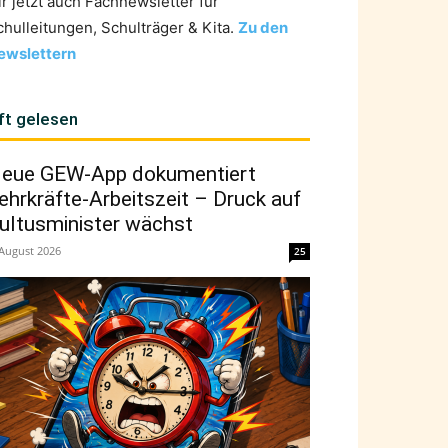
ir jetzt auch Fachnewsletter für
chulleitungen, Schulträger & Kita.
Zu den
ewslettern
ft gelesen
eue GEW-App dokumentiert
ehrkräfte-Arbeitszeit – Druck auf
ultusminister wächst
 August 2026
25