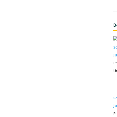
B
S
Ju
Pr
Un
S
J
Pr