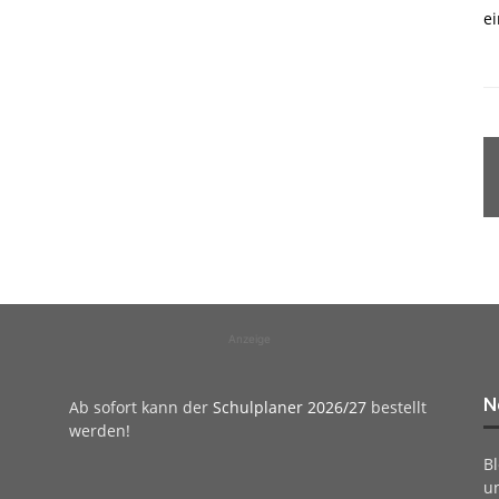
ei
Anzeige
N
Ab sofort kann der
Schulplaner 2026/27
bestellt
werden!
B
u