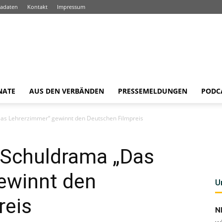
adaten
Kontakt
Impressum
NATE
AUS DEN VERBÄNDEN
PRESSEMELDUNGEN
PODC
Das Lehrerzimmer“ gewinnt den Deutschen Filmpreis
: Schuldrama „Das
ewinnt den
U
reis
N