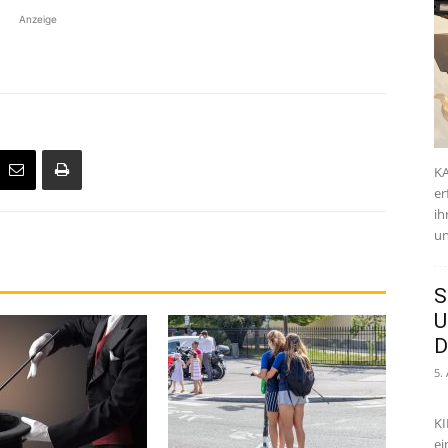
Anzeige
KA
er
ih
un
S
U
D
5.
KI
ei