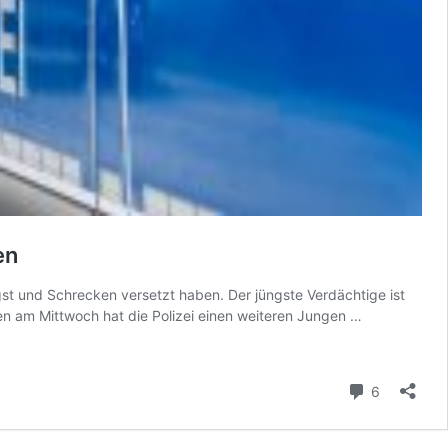
en
t und Schrecken versetzt haben. Der jüngste Verdächtige ist
Angst
en am Mittwoch hat die Polizei einen weiteren Jungen …
und
Schrecken
verbreitet:
Kommenta
6
Jungen
zogen
mit