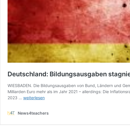
Deutschland: Bildungsausgaben stagnier
WIESBADEN. Die Bildungsausgaben von Bund, Ländern und Gemeind
Milliarden Euro mehr als im Jahr 2021 – allerdings: Die Inflatio
Deutschland:
2023 …
weiterlesen
Bildungsausgaben
stagnieren
News4teachers
–
auf
relativ