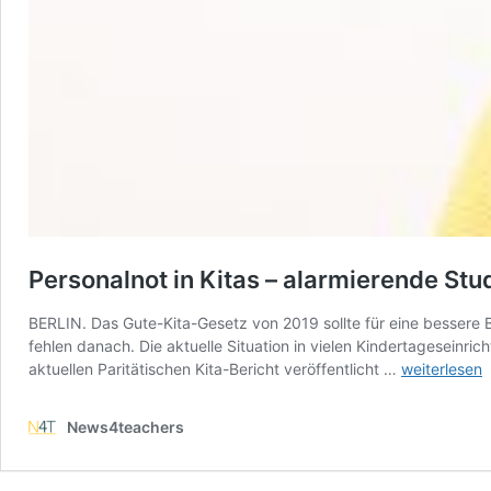
Personalnot in Kitas – alarmierende Stud
BERLIN. Das Gute-Kita-Gesetz von 2019 sollte für eine bessere B
fehlen danach. Die aktuelle Situation in vielen Kindertageseinr
Personalnot
aktuellen Paritätischen Kita-Bericht veröffentlicht …
weiterlesen
in
Kitas
News4teachers
–
alarmierend
Studie: