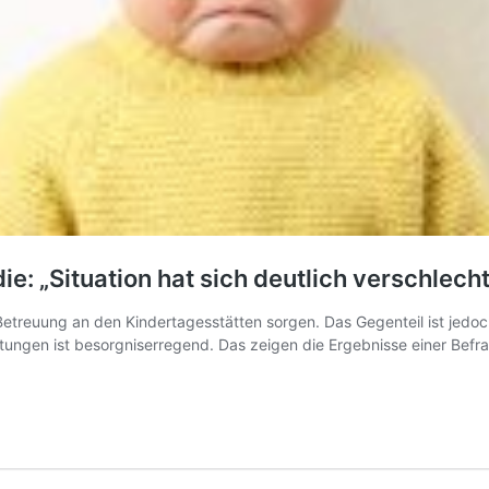
ie: „Situation hat sich deutlich verschlecht
etreuung an den Kindertagesstätten sorgen. Das Gegenteil ist jedoch 
ichtungen ist besorgniserregend. Das zeigen die Ergebnisse einer Be
e