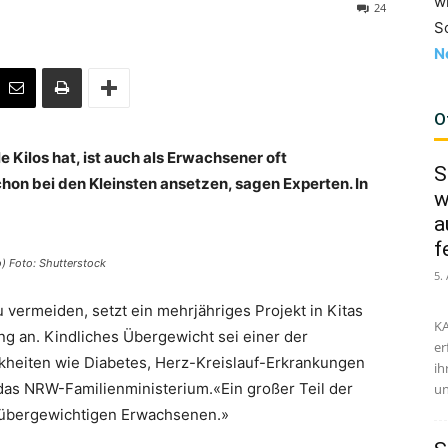
w
24
S
N
O
e Kilos hat, ist auch als Erwachsener oft
S
on bei den Kleinsten ansetzen, sagen Experten. In
w
a
f
) Foto: Shutterstock
5.
vermeiden, setzt ein mehrjähriges Projekt in Kitas
KA
 an. Kindliches Übergewicht sei einer der
er
nkheiten wie Diabetes, Herz-Kreislauf-Erkrankungen
ih
as NRW-Familienministerium.«Ein großer Teil der
un
u übergewichtigen Erwachsenen.»