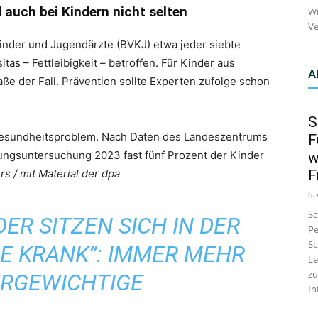
 auch bei Kindern nicht selten
Wi
Ve
Kinder und Jugendärzte (BVKJ) etwa jeder siebte
as – Fettleibigkeit – betroffen. Für Kinder aus
A
e der Fall. Prävention sollte Experten zufolge schon
S
s Gesundheitsproblem. Nach Daten des Landeszentrums
F
ungsuntersuchung 2023 fast fünf Prozent der Kinder
w
 / mit Material der dpa
F
6.
Sc
DER SITZEN SICH IN DER
Pe
Sc
E KRANK”: IMMER MEHR
Le
zu
RGEWICHTIGE
In