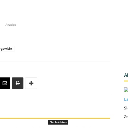
Anzeige
rgewicht
A
La
Si
Ze
Nachrichten