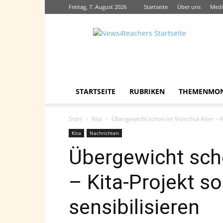
Freitag, 7. August 2026
Startseite
Über uns
Medi
News4teachers
STARTSEITE
RUBRIKEN
THEMENMO
Start
Kita
Übergewicht schon im Vorschul-Alter – Kit
Kita
Nachrichten
Übergewicht sch
– Kita-Projekt so
sensibilisieren