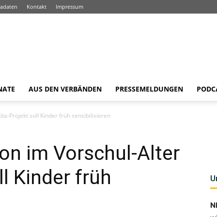
adaten
Kontakt
Impressum
NATE
AUS DEN VERBÄNDEN
PRESSEMELDUNGEN
PODC
a-Projekt soll Kinder früh sensibilisieren
on im Vorschul-Alter
ll Kinder früh
U
N