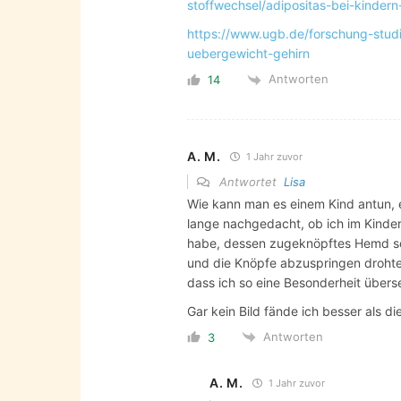
stoffwechsel/adipositas-bei-kindern-
https://www.ugb.de/forschung-stud
uebergewicht-gehirn
Antworten
14
A. M.
1 Jahr zuvor
Antwortet
Lisa
Wie kann man es einem Kind antun, e
lange nachgedacht, ob ich im Kinde
habe, dessen zugeknöpftes Hemd s
und die Knöpfe abzuspringen drohten
dass ich so eine Besonderheit übers
Gar kein Bild fände ich besser als di
Antworten
3
A. M.
1 Jahr zuvor