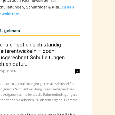
ir jetzt auch Fachnewsletter für
chulleitungen, Schulträger & Kita.
Zu den
ewslettern
ft gelesen
chulen sollen sich ständig
eiterentwickeln – doch
usgerechnet Schulleitungen
ehlen dafür...
 August 2026
7
RLSRUHE. Schulleitungen gelten als Schlüssel für
folgreiche Schulentwicklung. Gleichzeitig wachsen
re Aufgaben schneller als die Rahmenbedingungen,
ter denen sie arbeiten. Zu diesem Ergebnis kommt...