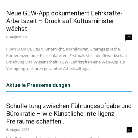
Neue GEW-App dokumentiert Lehrkräfte-
Arbeitszeit – Druck auf Kultusminister
wächst
6. August 2026
76
FRANKFURT/BERLIN. Unterricht, Korrekturen, Elterngespräche,
Konferenzen oder Klassenfahrten: Erstmals stellt die Gewerkschaft
Erziehung und Wissenschaft (GEW) Lehrkräften eine Web-App zur
Verfügung, die ihren gesamten Arbeitsalltag...
Aktuelle Pressemeldungen
Schulleitung zwischen Führungsaufgabe und
Bürokratie – wie Künstliche Intelligenz
Freiräume schaffen...
6. August 2026
0