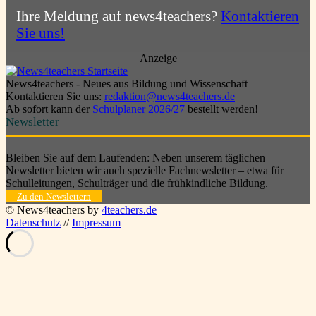
Ihre Meldung auf news4teachers?
Kontaktieren
Sie uns!
Anzeige
News4teachers - Neues aus Bildung und Wissenschaft
Kontaktieren Sie uns:
redaktion@news4teachers.de
Ab sofort kann der
Schulplaner 2026/27
bestellt werden!
Newsletter
Bleiben Sie auf dem Laufenden: Neben unserem täglichen
Newsletter bieten wir auch spezielle Fachnewsletter – etwa für
Schulleitungen, Schulträger und die frühkindliche Bildung.
Zu den Newslettern
© News4teachers by
4teachers.de
Datenschutz
//
Impressum