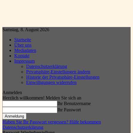
Samstag, 8. August 2026
Startseite
Über uns
Mediadaten
Kontakt
Impressum
Datenschutzerklärung
Privatsphäre-Einstellungen ändern
Historie der Privatsphäre-Einstellungen
Einwilligungen widerrufen
Anmelden
Herzlich willkommen! Melden Sie sich an
Ihr Benutzername
Ihr Passwort
Haben Sie Ihr Passwort vergessen? Hilfe bekommen
Datenschutzerklärung
Passwort-Wiederherstellung