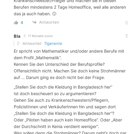
Krankenschwester/Pfleger und machen sie in diesen
Berufen mindestens 2 Tage Homeoffice, weil alle anderen
das ja auch haben. 🙂
Antworten
4
Bla
11 Monate zuvor
Antwortet
Tigerente
Er spricht von Mathematiker und/oder andere Berufe mit
dem Profil „Mathematik“.
Kennen Sie den Unterschied der Berufsprofile?
Offensichtlich nicht. Machen Sie doch keine Strohmänner
auf … Darum ging es doch nicht bei der Frage.
„Stellen Sie doch die Kleidung in Bangladesch her“
Ist doch bescheuert so zu argumentieren?
Gehen Sie auch zu Krankenschwestern/Pflegern,
PolizistInnen und VerkäuferInnen hin und sagen dort
„Stellen Sie doch die Kleidung in Bangladesch her“?
Oder „Piloten haben auch kein Homeoffice“. Oder „Aber
der Durchschnitt in Kenia verdient weniger“.
Was sollen denn die Strohmänner? Darum geht’s doch gar