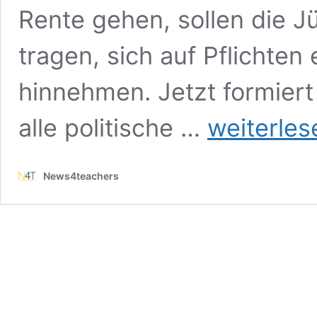
Rente gehen, sollen die J
tragen, sich auf Pflichten
hinnehmen. Jetzt formiert
Rente,
alle politische …
weiterles
Gesundheit,
Wehrdienst
–
News4teachers
die
Generation
Z
wehrt
sich
gegen
die
Zumutungen
der
Älteren