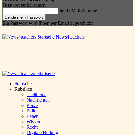
Passwort zurücksetzen
Ihre E-Mail-Adresse
Ein Passwort wird Ihnen per Email zugeschickt.
News4teachers
Startseite
Rubriken
Titelthema
Nachrichten
Praxis
Politik
Leben
Wissen
Recht
Digitale Bildung