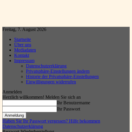
Freitag, 7. August 2026
Startseite
Über uns
Mediadaten
Kontakt
Impressum
Datenschutzerklärung
Privatsphäre-Einstellungen ändern
Historie der Privatsphäre-Einstellungen
Einwilligungen widerrufen
Anmelden
Herzlich willkommen! Melden Sie sich an
Ihr Benutzername
Ihr Passwort
Haben Sie Ihr Passwort vergessen? Hilfe bekommen
Datenschutzerklärung
Passwort-Wiederherstellung