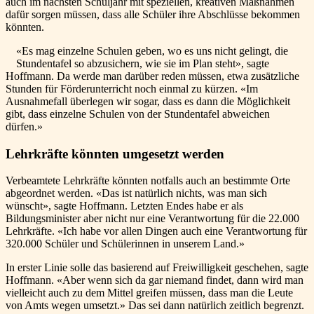
auch im nächsten Schuljahr mit speziellen, kreativen Maßnahmen
dafür sorgen müssen, dass alle Schüler ihre Abschlüsse bekommen
könnten.
«Es mag einzelne Schulen geben, wo es uns nicht gelingt, die
Stundentafel so abzusichern, wie sie im Plan steht», sagte
Hoffmann. Da werde man darüber reden müssen, etwa zusätzliche
Stunden für Förderunterricht noch einmal zu kürzen. «Im
Ausnahmefall überlegen wir sogar, dass es dann die Möglichkeit
gibt, dass einzelne Schulen von der Stundentafel abweichen
dürfen.»
Lehrkräfte könnten umgesetzt werden
Verbeamtete Lehrkräfte könnten notfalls auch an bestimmte Orte
abgeordnet werden. «Das ist natürlich nichts, was man sich
wünscht», sagte Hoffmann. Letzten Endes habe er als
Bildungsminister aber nicht nur eine Verantwortung für die 22.000
Lehrkräfte. «Ich habe vor allen Dingen auch eine Verantwortung für
320.000 Schüler und Schülerinnen in unserem Land.»
In erster Linie solle das basierend auf Freiwilligkeit geschehen, sagte
Hoffmann. «Aber wenn sich da gar niemand findet, dann wird man
vielleicht auch zu dem Mittel greifen müssen, dass man die Leute
von Amts wegen umsetzt.» Das sei dann natürlich zeitlich begrenzt.