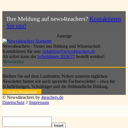
Ihre Meldung auf news4teachers?
Kontaktieren
Sie uns!
Anzeige
News4teachers - Neues aus Bildung und Wissenschaft
Kontaktieren Sie uns:
redaktion@news4teachers.de
Ab sofort kann der
Schulplaner 2026/27
bestellt werden!
Newsletter
Bleiben Sie auf dem Laufenden: Neben unserem täglichen
Newsletter bieten wir auch spezielle Fachnewsletter – etwa für
Schulleitungen, Schulträger und die frühkindliche Bildung.
Zu den Newslettern
© News4teachers by
4teachers.de
Datenschutz
//
Impressum
Insert