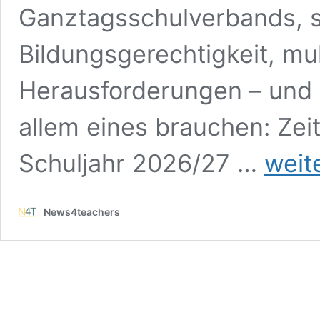
Ganztagsschulverbands, s
Bildungsgerechtigkeit, mul
Herausforderungen – und 
allem eines brauchen: Ze
„Im
Schuljahr 2026/27 …
weit
Ganztag
können
wir
News4teachers
Kinder
wirklich
begleiten“
–
Schulleiterin
im
Interview