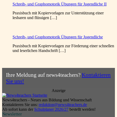
Schreib- und Graphomotorik Übungen für Jugendliche II
Praxisbuch mit Kopiervorlagen zur Unterstützung einer
lesbaren und flüssigen […]
Schreib- und Graphomotorik Übungen für Jugendliche
Praxisbuch mit Kopiervorlagen zur Förderung einer schnellen
und leserlichen Handschrift […]
Ihre Meldung auf news4teachers?
Kontaktieren
Sie uns!
Anzeige
News4teachers - Neues aus Bildung und Wissenschaft
Kontaktieren Sie uns:
redaktion@news4teachers.de
Ab sofort kann der
Schulplaner 2026/27
bestellt werden!
Newsletter