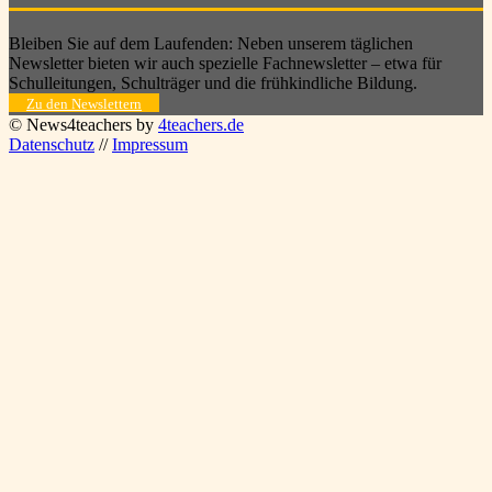
Bleiben Sie auf dem Laufenden: Neben unserem täglichen
Newsletter bieten wir auch spezielle Fachnewsletter – etwa für
Schulleitungen, Schulträger und die frühkindliche Bildung.
Zu den Newslettern
© News4teachers by
4teachers.de
Datenschutz
//
Impressum