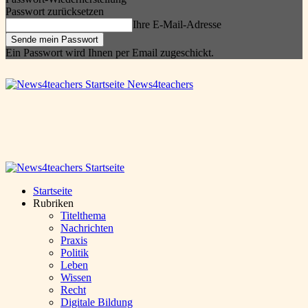
Passwort zurücksetzen
Ihre E-Mail-Adresse
Ein Passwort wird Ihnen per Email zugeschickt.
News4teachers
Startseite
Rubriken
Titelthema
Nachrichten
Praxis
Politik
Leben
Wissen
Recht
Digitale Bildung