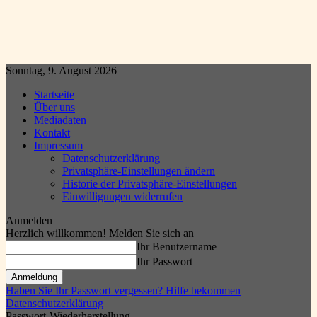
Sonntag, 9. August 2026
Startseite
Über uns
Mediadaten
Kontakt
Impressum
Datenschutzerklärung
Privatsphäre-Einstellungen ändern
Historie der Privatsphäre-Einstellungen
Einwilligungen widerrufen
Anmelden
Herzlich willkommen! Melden Sie sich an
Ihr Benutzername
Ihr Passwort
Haben Sie Ihr Passwort vergessen? Hilfe bekommen
Datenschutzerklärung
Passwort-Wiederherstellung