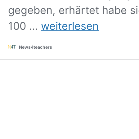
gegeben, erhärtet habe si
Schulleiter
100 …
weiterlesen
setzt
100
Euro
News4teachers
Belohnung
für
Hinweise
auf
kiffende
Schüler
aus