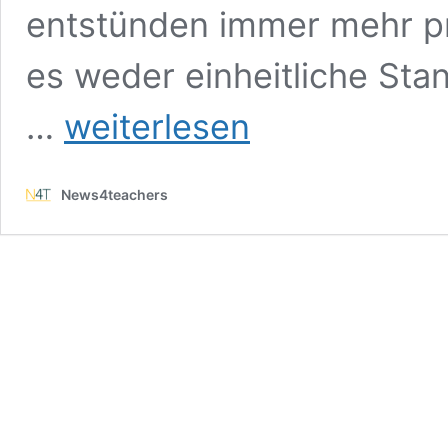
entstünden immer mehr pr
es weder einheitliche Sta
Die
…
weiterlesen
GEW
schlägt
Alarm!
News4teachers
Es
gibt
erhebliche
Defizite
bei
der
Erzieher-
Ausbildung