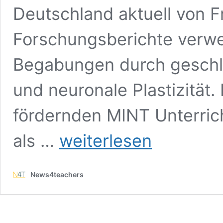
Deutschland aktuell von Fr
Forschungsberichte verwe
Begabungen durch geschle
und neuronale Plastizität.
fördernden MINT Unterric
MINT-
als …
weiterlesen
Fachkräftemangel
und
Gender
News4teachers
Gap:
Unterschiedliche
Begabungen
oder
doch