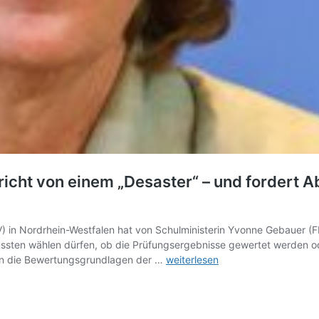
richt von einem „Desaster“ – und fordert
 in Nordrhein-Westfalen hat von Schulministerin Yvonne Gebauer (F
ssten wählen dürfen, ob die Prüfungsergebnisse gewertet werden od
Abitur-
en die Bewertungsgrundlagen der …
weiterlesen
Klausuren:
Schülervertretung
spricht
von