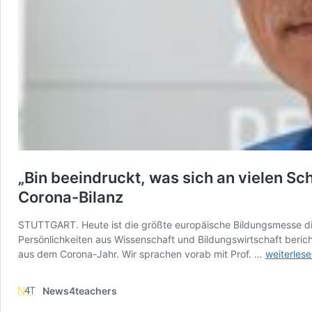
„Bin beeindruckt, was sich an vielen Sch
Corona-Bilanz
STUTTGART. Heute ist die größte europäische Bildungsmesse did
Persönlichkeiten aus Wissenschaft und Bildungswirtschaft berich
„Bin
aus dem Corona-Jahr. Wir sprachen vorab mit Prof. …
weiterles
beeindruc
was
News4teachers
sich
an