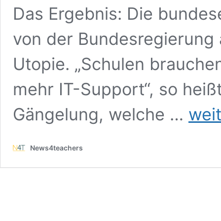
Das Ergebnis: Die bundese
von der Bundesregierung a
Utopie. „Schulen brauchen
mehr IT-Support“, so heißt
„Die
Gängelung, welche …
wei
bundesein
Schulclou
ist
News4teachers
eine
Utopie“:
Studie
der
Telekom
Stiftung
fährt
Karliczek