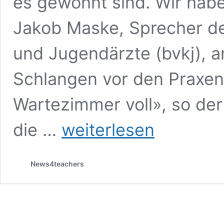
es gewohnt sind. Wir habe
Jakob Maske, Sprecher de
und Jugendärzte (bvkj), a
Schlangen vor den Praxen
Wartezimmer voll», so der
Kinderärzte:
die …
weiterlesen
„Wahnsinn!“
Infektionswelle
rollt
News4teachers
durch
Kitas
und
Schulen
–
Mediziner