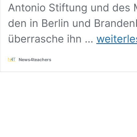
Antonio Stiftung und des
den in Berlin und Brande
Nach
überrasche ihn …
weiterl
Schulbuch-
Studie:
Zentralrat
News4teachers
der
Juden
fordert
mehr
Schüleraustausch
mit
Israel