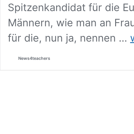
Spitzenkandidat für die E
Männern, wie man an Frau
Da
für die, nun ja, nennen …
T
d
A
News4teachers
K
W
j
M
a
ei
F
k
so