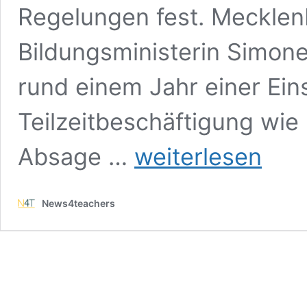
Regelungen fest. Meckle
Bildungsministerin Simone
rund einem Jahr einer Ei
Teilzeitbeschäftigung wie
Ministerin
Absage …
weiterlesen
hält
an
Teilzeit
News4teachers
für
Lehrkräfte
fest
(trotz
Personalnot,
betont
sie)