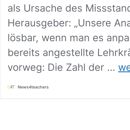
als Ursache des Missstan
Herausgeber: „Unsere Ana
lösbar, wenn man es anpac
bereits angestellte Lehrkr
Schüle
vorweg: Die Zahl der …
we
lernen
zu
wenig
News4teachers
Inform
–
Forde
Lehrkr
sollen
fachf
übern