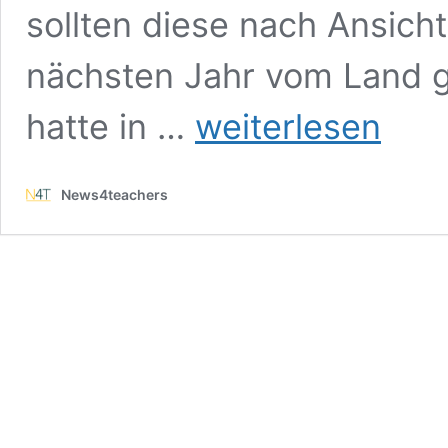
sollten diese nach Ansic
nächsten Jahr vom Land g
Landesregierung
hatte in …
weiterlesen
lockt
Schüler
mit
News4teachers
Geldprämie
in
Praktika
–
erfolgreich