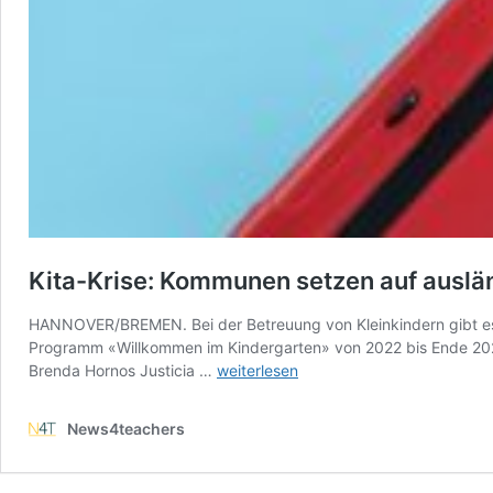
Kita-Krise: Kommunen setzen auf auslän
HANNOVER/BREMEN. Bei der Betreuung von Kleinkindern gibt es
Programm «Willkommen im Kindergarten» von 2022 bis Ende 2024
Kita-
Brenda Hornos Justicia …
weiterlesen
Krise:
Kommunen
News4teachers
setzen
auf
ausländische