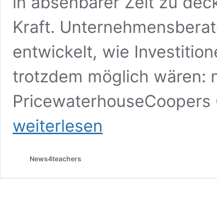
in absehbarer Zeit zu dec
Kraft. Unternehmensberat
entwickelt, wie Investitio
trotzdem möglich wären: m
PricewaterhouseCoopers 
weiterlesen
News4teachers