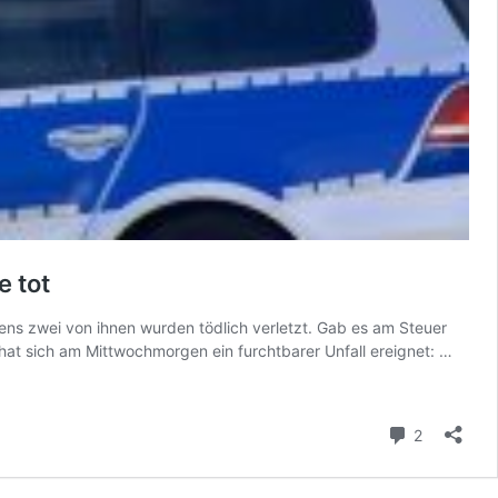
e tot
tens zwei von ihnen wurden tödlich verletzt. Gab es am Steuer
Autofa
 hat sich am Mittwochmorgen ein furchtbarer Unfall ereignet: …
rast
morge
in
Kommenta
2
radfa
Schül
hinein