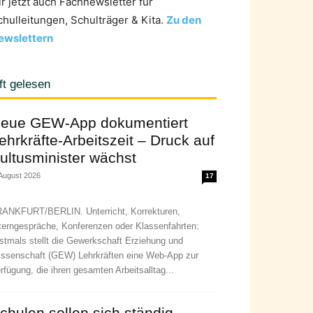
ir jetzt auch Fachnewsletter für
chulleitungen, Schulträger & Kita.
Zu den
ewslettern
ft gelesen
eue GEW-App dokumentiert
ehrkräfte-Arbeitszeit – Druck auf
ultusminister wächst
 August 2026
17
ANKFURT/BERLIN. Unterricht, Korrekturen,
terngespräche, Konferenzen oder Klassenfahrten:
stmals stellt die Gewerkschaft Erziehung und
ssenschaft (GEW) Lehrkräften eine Web-App zur
rfügung, die ihren gesamten Arbeitsalltag...
chulen sollen sich ständig