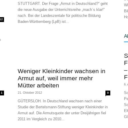
STUTTGART. Der Frage „Armut in Deutschland?“ geht
Wi
die neue Ausgabe der Unterrichtsreihe „mach´s klar!“
Bi
nach. Bei der Landeszentale für politische Bildung
Ho
12
Baden-Württemberg (LpB) ist...
A
h
S
F
–
Weniger Kleinkinder wachsen in
F
Armut auf, weil immer mehr
Mütter arbeiten
6.
Sc
21. Oktober 2012
1
0
Pe
GÜTERSLOH. In Deutschland wachsen nach einer
Sc
Studie der Bertelsmann-Stiftung weniger Kleinkinder in
El
Armut auf. Die Armutsquote der unter Dreijährigen fiel
Gl
2011 im Vergleich zu 2010...