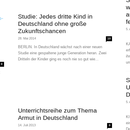
w
a
Studie: Jedes dritte Kind in
f
Deutschland ohne große
5.
Zukunftschancen
28. Mai 2014
10
KA
BERLIN. In Deutschland wächst nach einer neuen
er
Studie eine gespaltene junge Generation heran. Zwei
ih
Dritteln der Kinder ging es noch nie so gut wie...
un
0
:
S
U
D
5.
Unterrichtsreihe zum Thema
Armut in Deutschland
KI
ei
14. Juli 2013
0
De