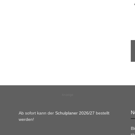
Anzeige
N
Ab sofort kann der
Schulplaner 2026/27
bestellt
werden!
B
tä