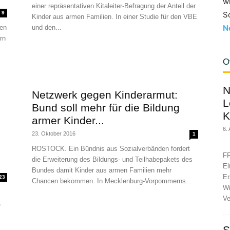
w
einer repräsentativen Kitaleiter-Befragung der Anteil der
9
S
Kinder aus armen Familien. In einer Studie für den VBE
N
ren
und den...
rn
O
N
Netzwerk gegen Kinderarmut:
L
Bund soll mehr für die Bildung
K
armer Kinder...
6.
23. Oktober 2016
1
ROSTOCK. Ein Bündnis aus Sozialverbänden fordert
FR
die Erweiterung des Bildungs- und Teilhabepakets des
El
Bundes damit Kinder aus armen Familien mehr
Er
23
Chancen bekommen. In Mecklenburg-Vorpommerns...
Wi
Ve
,
S