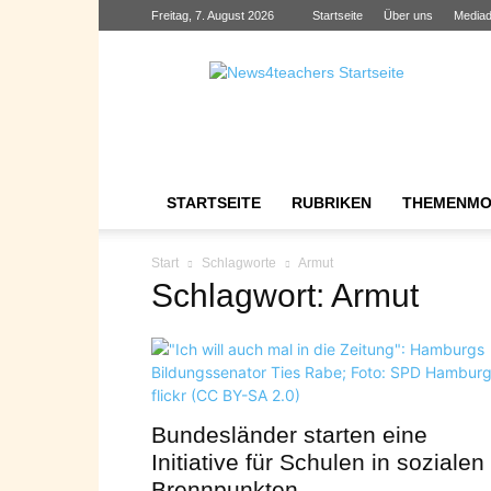
Freitag, 7. August 2026
Startseite
Über uns
Mediad
News4teachers
STARTSEITE
RUBRIKEN
THEMENMO
Start
Schlagworte
Armut
Schlagwort: Armut
Bundesländer starten eine
Initiative für Schulen in sozialen
Brennpunkten