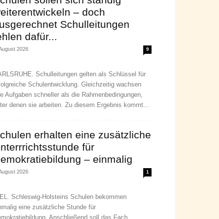
eiterentwickeln – doch
usgerechnet Schulleitungen
ehlen dafür...
 August 2026
9
RLSRUHE. Schulleitungen gelten als Schlüssel für
folgreiche Schulentwicklung. Gleichzeitig wachsen
re Aufgaben schneller als die Rahmenbedingungen,
ter denen sie arbeiten. Zu diesem Ergebnis kommt...
chulen erhalten eine zusätzliche
nterrrichtsstunde für
emokratiebildung – einmalig
 August 2026
1
EL. Schleswig-Holsteins Schulen bekommen
nmalig eine zusätzliche Stunde für
mokratiebildung. Anschließend soll das Fach