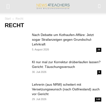
Start
Recht
RECHT
Nach Debatte um Kothaufen-Affäre: Jetzt
sogar Strafanzeigen gegen Grundschul-
Lehrkraft
5. August 2026
26
KI nur mal zur Korrektur drüberlaufen lassen?
Gericht: Täuschungsversuch
30. Juli 2026
0
Lehrerin (aus NRW) scheitert mit
Versetzungswunsch (nach Ostfriesland) auch
vor Gericht
29. Juli 2026
148