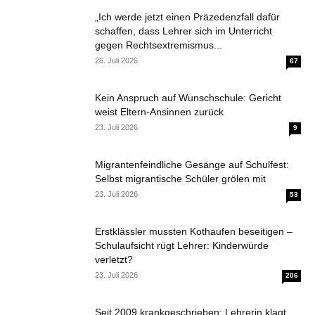
„Ich werde jetzt einen Präzedenzfall dafür
schaffen, dass Lehrer sich im Unterricht
gegen Rechtsextremismus...
26. Juli 2026
67
Kein Anspruch auf Wunschschule: Gericht
weist Eltern-Ansinnen zurück
23. Juli 2026
9
Migrantenfeindliche Gesänge auf Schulfest:
Selbst migrantische Schüler grölen mit
23. Juli 2026
53
Erstklässler mussten Kothaufen beseitigen –
Schulaufsicht rügt Lehrer: Kinderwürde
verletzt?
23. Juli 2026
206
Seit 2009 krankgeschrieben: Lehrerin klagt