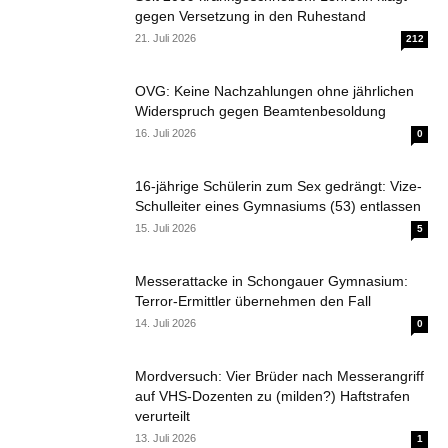
gegen Versetzung in den Ruhestand
21. Juli 2026
212
OVG: Keine Nachzahlungen ohne jährlichen
Widerspruch gegen Beamtenbesoldung
16. Juli 2026
0
16-jährige Schülerin zum Sex gedrängt: Vize-
Schulleiter eines Gymnasiums (53) entlassen
15. Juli 2026
5
Messerattacke in Schongauer Gymnasium:
Terror-Ermittler übernehmen den Fall
14. Juli 2026
0
Mordversuch: Vier Brüder nach Messerangriff
auf VHS-Dozenten zu (milden?) Haftstrafen
verurteilt
13. Juli 2026
1