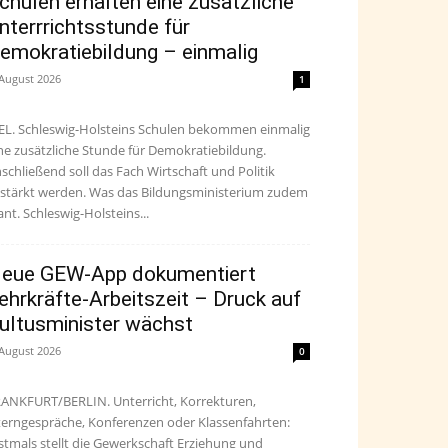
chulen erhalten eine zusätzliche
nterrrichtsstunde für
emokratiebildung – einmalig
 August 2026
1
EL. Schleswig-Holsteins Schulen bekommen einmalig
ne zusätzliche Stunde für Demokratiebildung.
schließend soll das Fach Wirtschaft und Politik
stärkt werden. Was das Bildungsministerium zudem
ant. Schleswig-Holsteins...
eue GEW-App dokumentiert
ehrkräfte-Arbeitszeit – Druck auf
ultusminister wächst
 August 2026
0
ANKFURT/BERLIN. Unterricht, Korrekturen,
terngespräche, Konferenzen oder Klassenfahrten:
stmals stellt die Gewerkschaft Erziehung und