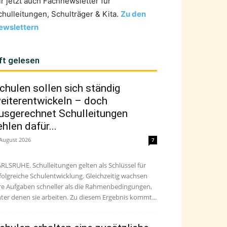
ir jetzt auch Fachnewsletter für
chulleitungen, Schulträger & Kita.
Zu den
ewslettern
ft gelesen
chulen sollen sich ständig
eiterentwickeln – doch
usgerechnet Schulleitungen
ehlen dafür...
 August 2026
7
RLSRUHE. Schulleitungen gelten als Schlüssel für
folgreiche Schulentwicklung. Gleichzeitig wachsen
re Aufgaben schneller als die Rahmenbedingungen,
ter denen sie arbeiten. Zu diesem Ergebnis kommt...