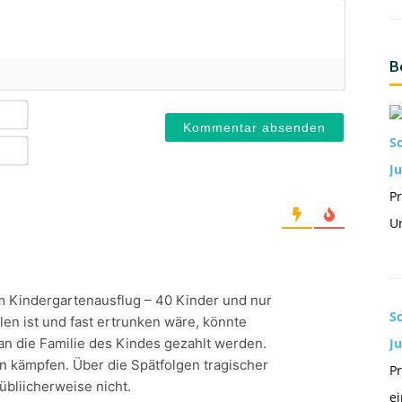
B
Name*
S
E-
Mail*
Ju
Pr
Un
 Kindergartenausflug – 40 Kinder und nur
S
llen ist und fast ertrunken wäre, könnte
an die Familie des Kindes gezahlt werden.
J
 kämpfen. Über die Spätfolgen tragischer
Pr
übliicherweise nicht.
ei