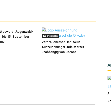
ttbewerb „Regenwald-
Nachrichten
ch bis 15. September
hmen
Verbraucherschulen: Neue
Auszeichnungsrunde startet –
unabhängig von Corona
A
La
Si
Ze