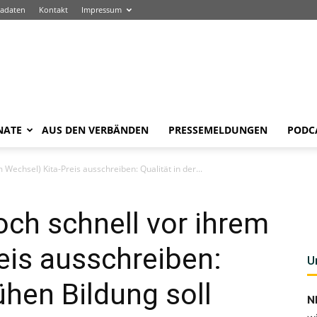
adaten
Kontakt
Impressum
NATE
AUS DEN VERBÄNDEN
PRESSEMELDUNGEN
PODC
 Wechsel) Kita-Preis ausschreiben: Qualität in der...
och schnell vor ihrem
eis ausschreiben:
U
rühen Bildung soll
N