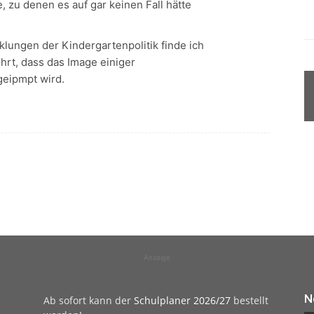
, zu denen es auf gar keinen Fall hätte
klungen der Kindergartenpolitik finde ich
ührt, dass das Image einiger
eipmpt wird.
Anzeige
N
Ab sofort kann der
Schulplaner 2026/27
bestellt