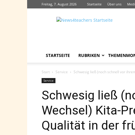
Freitag, 7. August 2026
Startseite
Über uns
Medi
News4teachers
STARTSEITE
RUBRIKEN
THEMENMO
Start
Service
Schwesig ließ (noch schnell vor ihrem
Service
Schwesig ließ (n
Wechsel) Kita-Pr
Qualität in der f