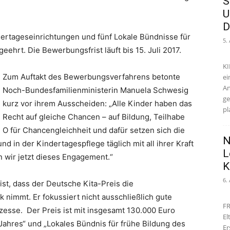
S
U
D
dertageseinrichtungen und fünf Lokale Bündnisse für
5.
ehrt. Die Bewerbungsfrist läuft bis 15. Juli 2017.
KI
Zum Auftakt des Bewerbungsverfahrens betonte
ei
An
Noch-Bundesfamilienministerin Manuela Schwesig
ge
kurz vor ihrem Ausscheiden: „Alle Kinder haben das
pl
Recht auf gleiche Chancen – auf Bildung, Teilhabe
d O für Chancengleichheit und dafür setzen sich die
N
nd in der Kindertagespflege täglich mit all ihrer Kraft
L
 wir jetzt dieses Engagement.“
K
6.
st, dass der Deutsche Kita-Preis die
 nimmt. Er fokussiert nicht ausschließlich gute
FR
zesse. Der Preis ist mit insgesamt 130.000 Euro
El
 Jahres“ und „Lokales Bündnis für frühe Bildung des
Er