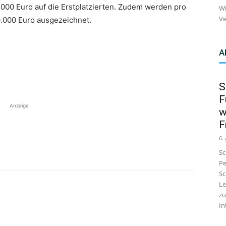
5.000 Euro auf die Erstplatzierten. Zudem werden pro
Wi
Ve
10.000 Euro ausgezeichnet.
A
S
F
Anzeige
w
F
6.
Sc
Pe
Sc
Le
zu
In