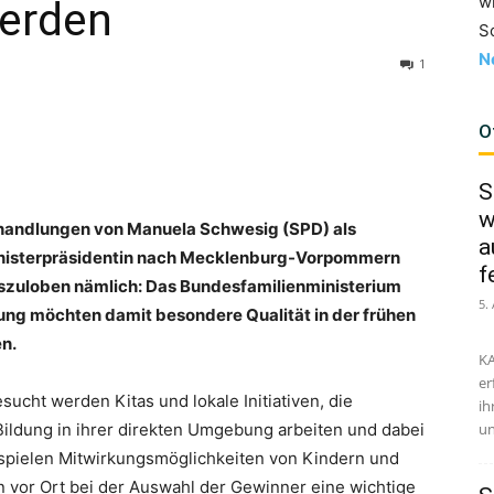
w
erden
S
N
1
O
S
w
shandlungen von Manuela Schwesig (SPD) als
a
Ministerpräsidentin nach Mecklenburg-Vorpommern
f
auszuloben nämlich: Das Bundesfamilienministerium
5.
ung möchten damit besondere Qualität in der frühen
n.
KA
er
sucht werden Kitas und lokale Initiativen, die
ih
n Bildung in ihrer direkten Umgebung arbeiten und dabei
un
m spielen Mitwirkungsmöglichkeiten von Kindern und
n vor Ort bei der Auswahl der Gewinner eine wichtige