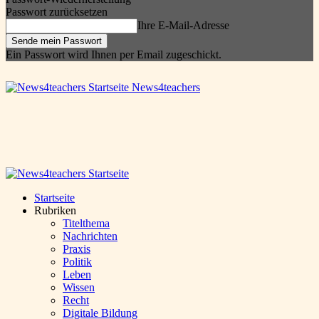
Passwort zurücksetzen
Ihre E-Mail-Adresse
Ein Passwort wird Ihnen per Email zugeschickt.
News4teachers
Startseite
Rubriken
Titelthema
Nachrichten
Praxis
Politik
Leben
Wissen
Recht
Digitale Bildung