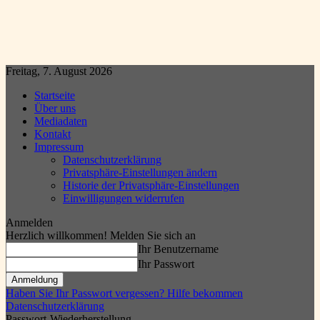
Freitag, 7. August 2026
Startseite
Über uns
Mediadaten
Kontakt
Impressum
Datenschutzerklärung
Privatsphäre-Einstellungen ändern
Historie der Privatsphäre-Einstellungen
Einwilligungen widerrufen
Anmelden
Herzlich willkommen! Melden Sie sich an
Ihr Benutzername
Ihr Passwort
Haben Sie Ihr Passwort vergessen? Hilfe bekommen
Datenschutzerklärung
Passwort-Wiederherstellung