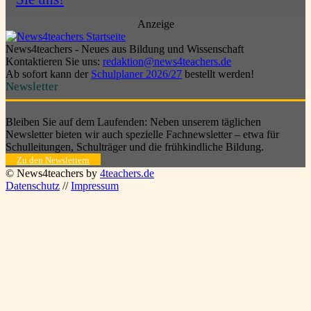
Anzeige
News4teachers - Neues aus Bildung und Wissenschaft
Kontaktieren Sie uns:
redaktion@news4teachers.de
Ab sofort kann der
Schulplaner 2026/27
bestellt werden!
Newsletter
Bleiben Sie auf dem Laufenden: Neben unserem täglichen
Newsletter bieten wir auch spezielle Fachnewsletter – etwa für
Schulleitungen, Schulträger und die frühkindliche Bildung.
Zu den Newslettern
© News4teachers by
4teachers.de
Datenschutz
//
Impressum