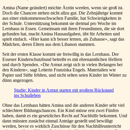
Amina (Name geändert) möchte Ärztin werden, wenn sie groß ist.
Doch die Chancen stehen nicht allzu gut. Die Zehnjährige kommt
aus einer einkommensschwachen Familie, hat Schwierigkeiten in
der Schule. Unterstützung bekommt sie dreimal pro Woche im
Lernhaus in Essen. Gemeinsam mit ihren Freundinnen, die sie dort
gefunden hat, macht Amina Hausaufgaben, übt für Arbeiten und
spielt einfach. «Hier kann ich besser lernen, als Zuhause», sagt das
Mädchen, deren Eltern aus dem Libanon stammen.
Seit der ersten Klasse kommt sie freiwillig in das Lernhaus. Der
Essener Kinderschutzbund betreibt es mit ehrenamtlichen Helfern
und durch Spenden. «Die Armut zeigt sich in vielen Belangen bei
den Kindern», sagt Leiterin Franziska Engels. Materialien wie
Papier und Stifte fehlten, und nicht selten seien Kinder im Winter zu
dünn angezogen.
Studie: Kinder in Armut starten mit großem Rückstand
ins Schulleben
Ohne das Lernhaus hätten Amina und die anderen Kinder sehr viel
schlechtere Bildungschancen. Ein Kind müsse erst zwei Fünfen
haben, damit es ein gesetzliches Recht auf Nachhilfe bekommt. Und
dann müssten zunächst einmal Anträge gestellt und bewilligt
werden, bevor es wirklich Zuschüsse für den Nachhilfeunterricht