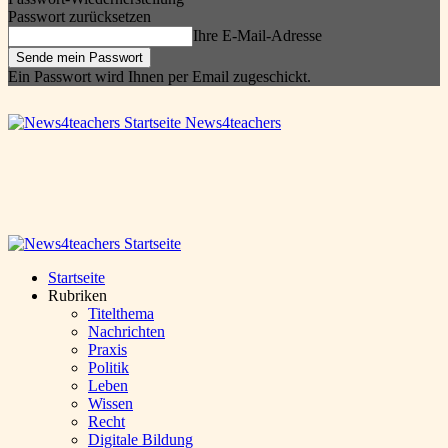
Passwort zurücksetzen
Ihre E-Mail-Adresse
Ein Passwort wird Ihnen per Email zugeschickt.
News4teachers
Startseite
Rubriken
Titelthema
Nachrichten
Praxis
Politik
Leben
Wissen
Recht
Digitale Bildung