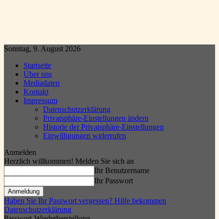
Sonntag, 9. August 2026
Startseite
Über uns
Mediadaten
Kontakt
Impressum
Datenschutzerklärung
Privatsphäre-Einstellungen ändern
Historie der Privatsphäre-Einstellungen
Einwilligungen widerrufen
Anmelden
Herzlich willkommen! Melden Sie sich an
Ihr Benutzername
Ihr Passwort
Haben Sie Ihr Passwort vergessen? Hilfe bekommen
Datenschutzerklärung
Passwort-Wiederherstellung