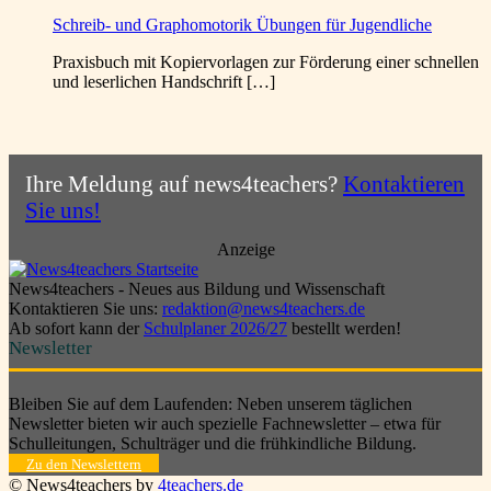
Schreib- und Graphomotorik Übungen für Jugendliche
Praxisbuch mit Kopiervorlagen zur Förderung einer schnellen
und leserlichen Handschrift […]
Ihre Meldung auf news4teachers?
Kontaktieren
Sie uns!
Anzeige
News4teachers - Neues aus Bildung und Wissenschaft
Kontaktieren Sie uns:
redaktion@news4teachers.de
Ab sofort kann der
Schulplaner 2026/27
bestellt werden!
Newsletter
Bleiben Sie auf dem Laufenden: Neben unserem täglichen
Newsletter bieten wir auch spezielle Fachnewsletter – etwa für
Schulleitungen, Schulträger und die frühkindliche Bildung.
Zu den Newslettern
© News4teachers by
4teachers.de