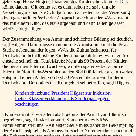
gebe, sagt Heinz Hilgers, Präsident des Kinderschutzbundes. Das
könne dauern. Oft genug sei es dann schon zu spät, um die
Versetzung ins nächste Schuljahr noch zu retten. Ist die Versetzung
doch geschafft, erlösche der Anspruch gleich wieder. «Was macht
das mit einem Kind, das erst aufgebaut und dann fallen gelassen
wird?», fragt Hilgers.
Der Zusammenhang von Armut und schlechter Bildung sei deutlich,
sagt Hilgers. Dafür müsse man nur die Armutsquote und die Pisa-
Studie nebeneinander legen. «Was die Zukunftschancen für
Deutschland betrifft, ist die Kinderarmut gefährlich», warnt er. So
entstehe schnell ein Teufelskreis: Mehr als 90 Prozent der Kinder,
die bei armen Eltern aufwachsen, würden später selber zu armen
Eltern. In Nordrhein-Westfalen gelten 684.000 Kinder als arm – das
entspricht einem Anteil von fast 30 Prozent der armen Kinder in
Deutschland. Besonders das Ruhrgebiet sei betroffen, sagt Hilgers.
Kinderschutzbund-Präsident Hilgers zur Inklusion:
Lieber Klassen verkleinern, als Sonderpädagogen
beschäftigen
«Kinderarmut ist vor allem als Ergebnis der Armut von Eltern zu
begreifen», sagt Hayke Lanwert, Sprecherin des NRW-
Familienministeriums. «An erster Stelle muss daher die Bekämpfung
der Arbeitslosigkeit als Armutsverursacher Nummer eins stehen und