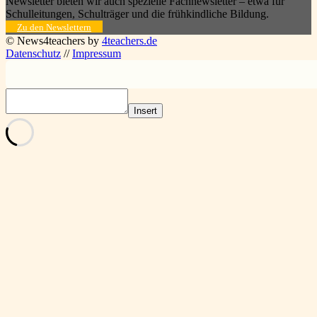
Newsletter bieten wir auch spezielle Fachnewsletter – etwa für
Schulleitungen, Schulträger und die frühkindliche Bildung.
Zu den Newslettern
© News4teachers by
4teachers.de
Datenschutz
//
Impressum
Insert