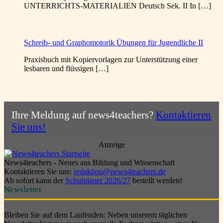
UNTERRICHTS-MATERIALIEN Deutsch Sek. II In […]
Schreib- und Graphomotorik Übungen für Jugendliche II
Praxisbuch mit Kopiervorlagen zur Unterstützung einer
lesbaren und flüssigen […]
Ihre Meldung auf news4teachers?
Kontaktieren
Sie uns!
Anzeige
News4teachers - Neues aus Bildung und Wissenschaft
Kontaktieren Sie uns:
redaktion@news4teachers.de
Ab sofort kann der
Schulplaner 2026/27
bestellt werden!
Newsletter
Bleiben Sie auf dem Laufenden: Neben unserem täglichen