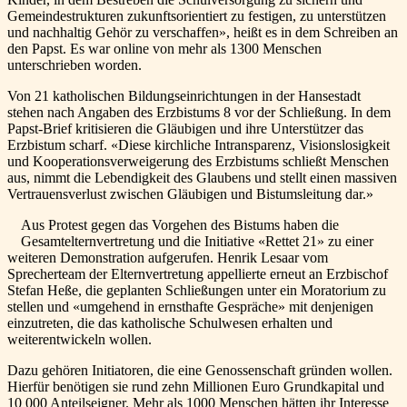
Gemeindestrukturen zukunftsorientiert zu festigen, zu unterstützen
und nachhaltig Gehör zu verschaffen», heißt es in dem Schreiben an
den Papst. Es war online von mehr als 1300 Menschen
unterschrieben worden.
Von 21 katholischen Bildungseinrichtungen in der Hansestadt
stehen nach Angaben des Erzbistums 8 vor der Schließung. In dem
Papst-Brief kritisieren die Gläubigen und ihre Unterstützer das
Erzbistum scharf. «Diese kirchliche Intransparenz, Visionslosigkeit
und Kooperationsverweigerung des Erzbistums schließt Menschen
aus, nimmt die Lebendigkeit des Glaubens und stellt einen massiven
Vertrauensverlust zwischen Gläubigen und Bistumsleitung dar.»
Aus Protest gegen das Vorgehen des Bistums haben die
Gesamtelternvertretung und die Initiative «Rettet 21» zu einer
weiteren Demonstration aufgerufen. Henrik Lesaar vom
Sprecherteam der Elternvertretung appellierte erneut an Erzbischof
Stefan Heße, die geplanten Schließungen unter ein Moratorium zu
stellen und «umgehend in ernsthafte Gespräche» mit denjenigen
einzutreten, die das katholische Schulwesen erhalten und
weiterentwickeln wollen.
Dazu gehören Initiatoren, die eine Genossenschaft gründen wollen.
Hierfür benötigen sie rund zehn Millionen Euro Grundkapital und
10 000 Anteilseigner. Mehr als 1000 Menschen hätten ihr Interesse