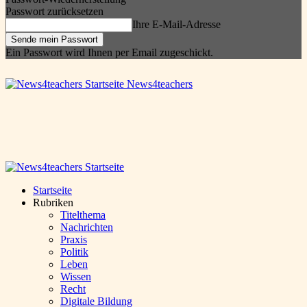
Passwort zurücksetzen
Ihre E-Mail-Adresse
Ein Passwort wird Ihnen per Email zugeschickt.
News4teachers
Startseite
Rubriken
Titelthema
Nachrichten
Praxis
Politik
Leben
Wissen
Recht
Digitale Bildung