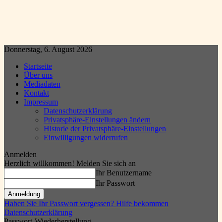
Donnerstag, 6. August 2026
Startseite
Über uns
Mediadaten
Kontakt
Impressum
Datenschutzerklärung
Privatsphäre-Einstellungen ändern
Historie der Privatsphäre-Einstellungen
Einwilligungen widerrufen
Anmelden
Herzlich willkommen! Melden Sie sich an
Ihr Benutzername
Ihr Passwort
Haben Sie Ihr Passwort vergessen? Hilfe bekommen
Datenschutzerklärung
Passwort-Wiederherstellung