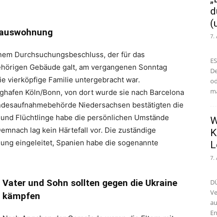
d
(
ehauswohnung
7.
einem Durchsuchungsbeschluss, der für das
ES
ehörigen Gebäude galt, am vergangenen Sonntag
De
e vierköpfige Familie untergebracht war.
od
ma
ughafen Köln/Bonn, von dort wurde sie nach Barcelona
andesaufnahmebehörde Niedersachsen bestätigten die
 und Flüchtlinge habe die persönlichen Umstände
W
Demnach lag kein Härtefall vor. Die zuständige
K
ung eingeleitet, Spanien habe die sogenannte
L
7.
Vater und Sohn sollten gegen die Ukraine
DÜ
Ve
kämpfen
au
En