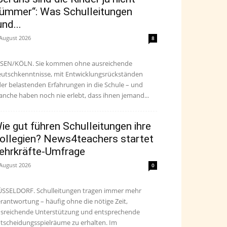
ümmer“: Was Schulleitungen
und...
 August 2026
8
SEN/KÖLN. Sie kommen ohne ausreichende
utschkenntnisse, mit Entwicklungsrückständen
er belastenden Erfahrungen in die Schule – und
nche haben noch nie erlebt, dass ihnen jemand...
ie gut führen Schulleitungen ihre
ollegien? News4teachers startet
ehrkräfte-Umfrage
 August 2026
0
SSELDORF. Schulleitungen tragen immer mehr
rantwortung – häufig ohne die nötige Zeit,
sreichende Unterstützung und entsprechende
tscheidungsspielräume zu erhalten. Im