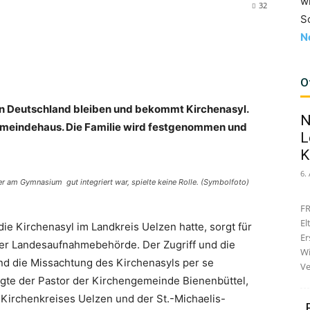
w
32
S
N
O
l in Deutschland bleiben und bekommt Kirchenasyl.
N
 Gemeindehaus. Die Familie wird festgenommen und
L
K
6.
er am Gymnasium gut integriert war, spielte keine Rolle. (Symbolfoto)
FR
El
ie Kirchenasyl im Landkreis Uelzen hatte, sorgt für
Er
der Landesaufnahmebehörde. Der Zugriff und die
Wi
d die Missachtung des Kirchenasyls per se
Ve
sagte der Pastor der Kirchengemeinde Bienenbüttel,
. Kirchenkreises Uelzen und der St.-Michaelis-
„