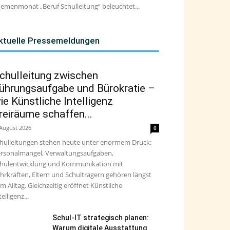
emenmonat „Beruf Schulleitung“ beleuchtet...
ktuelle Pressemeldungen
chulleitung zwischen
ührungsaufgabe und Bürokratie –
ie Künstliche Intelligenz
reiräume schaffen...
 August 2026
0
hulleitungen stehen heute unter enormem Druck:
rsonalmangel, Verwaltungsaufgaben,
hulentwicklung und Kommunikation mit
hrkräften, Eltern und Schulträgern gehören längst
m Alltag. Gleichzeitig eröffnet Künstliche
telligenz...
Schul-IT strategisch planen:
Warum digitale Ausstattung