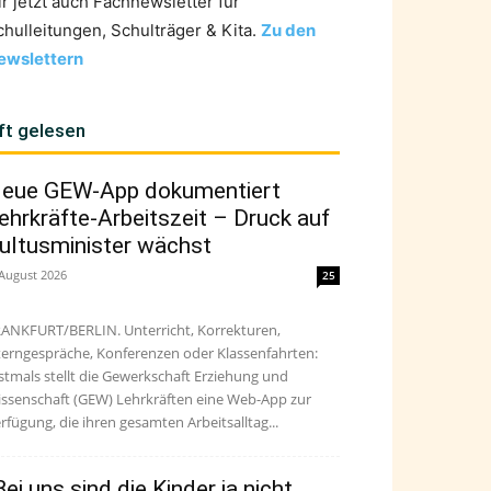
ir jetzt auch Fachnewsletter für
chulleitungen, Schulträger & Kita.
Zu den
ewslettern
ft gelesen
eue GEW-App dokumentiert
ehrkräfte-Arbeitszeit – Druck auf
ultusminister wächst
 August 2026
25
ANKFURT/BERLIN. Unterricht, Korrekturen,
terngespräche, Konferenzen oder Klassenfahrten:
stmals stellt die Gewerkschaft Erziehung und
ssenschaft (GEW) Lehrkräften eine Web-App zur
rfügung, die ihren gesamten Arbeitsalltag...
Bei uns sind die Kinder ja nicht