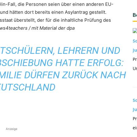
in-Fall, die Personen seien über einen anderen EU-
und hätten dort bereits einen Asylantrag gestellt.
B
taat überstellt, der für die inhaltliche Prüfung des
ws4teachers / mit Material der dpa
S
ITSCHÜLERN, LEHRERN UND
Ju
Pr
BSCHIEBUNG HATTE ERFOLG:
Un
AMILIE DÜRFEN ZURÜCK NACH
EUTSCHLAND
S
J
Pr
ei
Anzeige