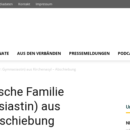
diadaten
Kontakt
Impressum
NATE
AUS DEN VERBÄNDEN
PRESSEMELDUNGEN
PODC
er: Gymnasiastin) aus Kirchenasyl – Abschiebung
ische Familie
iastin) aus
U
bschiebung
N