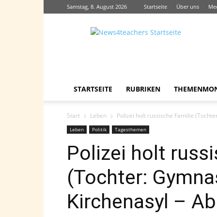
Samstag, 8. August 2026
Startseite
Über uns
Me
News4teachers
STARTSEITE
RUBRIKEN
THEMENMO
Start
Leben
Polizei holt russische Familie (Tocht
Leben
Politik
Tagesthemen
Polizei holt russ
(Tochter: Gymnas
Kirchenasyl – A