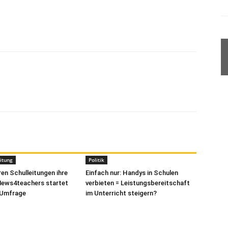
itung
Politik
ren Schulleitungen ihre
Einfach nur: Handys in Schulen
News4teachers startet
verbieten = Leistungsbereitschaft
-Umfrage
im Unterricht steigern?