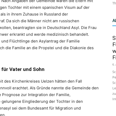
Nach Angaben der Gemeinde waren die Eltern mit
Th
gen Tochter mit einem spanischen Visum auf der
als in ihrem Zuhause in Russland der
A
raf. Da sich die Männer nicht am russischen
wollen, beantragten sie in Deutschland Asyl. Die Frau
hwer erkrankt und werde medizinisch behandelt.
S
und Flüchtlinge den Asylantrag der Familie
F
ich die Familie an die Propstei und die Diakonie des
w
F
6.
für Vater und Sohn
Sc
Pe
it des Kirchenkreises Uelzen hätten den Fall
Sc
sinnvoll erachtet. Als Gründe nannte die Gemeinde den
Le
zu
 Prognose zur Integration der Familie,
In
e gelungene Eingliederung der Tochter in den
enasyl sei dem Bundesamt für Migration und
en.